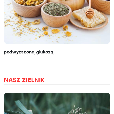
podwyższoną glukozą
NASZ ZIELNIK