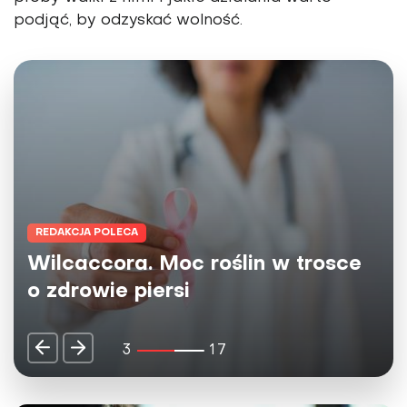
podjąć, by odzyskać wolność.
REDAKCJA POLECA
Herbaty Big-Active - naturalne
źródło dobrej energii dla umysłu i
ciała
4
17