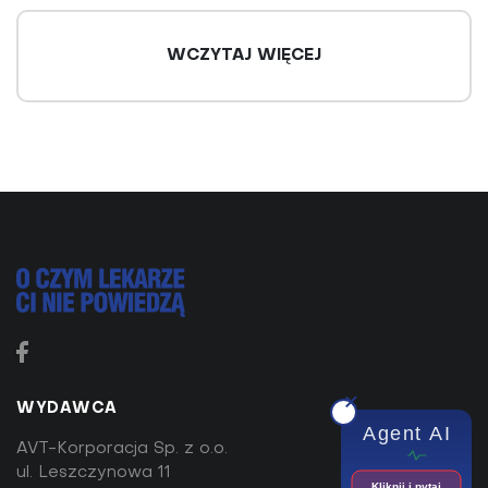
WCZYTAJ WIĘCEJ
Herbaty Big-Active - naturalne źródło
dobrej energii dla umysłu i ciała
W codziennym pędzie, między licznymi obowiązkami
WYDAWCA
a poszukiwaniem balansu, każda minuta wytchnienia
Agent AI
staje się bezcenna. Herbata zielona od lat...
AVT-Korporacja Sp. z o.o.
ul. Leszczynowa 11
Kliknij i pytaj