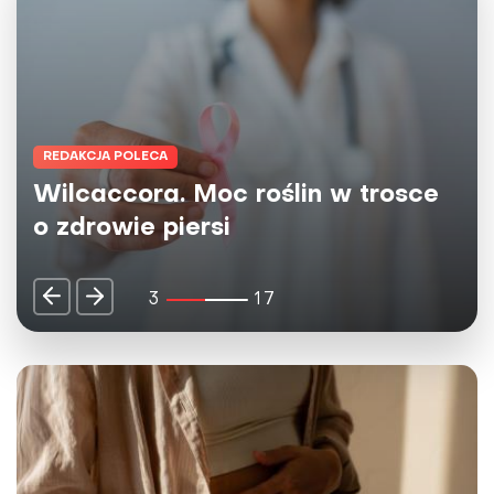
REDAKCJA POLECA
Herbaty Big-Active - naturalne
źródło dobrej energii dla umysłu i
ciała
4
17