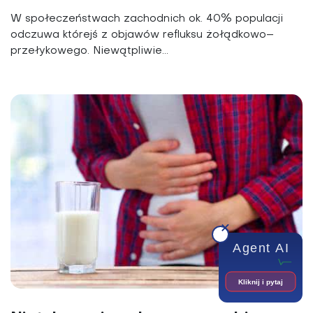
W społeczeństwach zachodnich ok. 40% populacji
odczuwa którejś z objawów refluksu żołądkowo–
przełykowego. Niewątpliwie...
Agent AI
Kliknij i pytaj