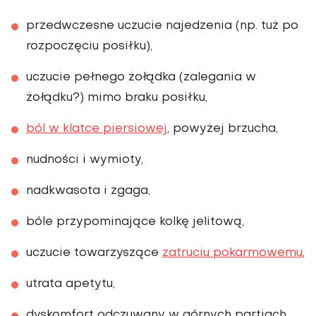
przedwczesne uczucie najedzenia (np. tuż po
rozpoczęciu posiłku),
uczucie pełnego żołądka (zalegania w
żołądku?) mimo braku posiłku,
ból w klatce piersiowej
, powyżej brzucha,
nudności i wymioty,
nadkwasota i zgaga,
bóle przypominające kolkę jelitową,
uczucie towarzyszące
zatruciu pokarmowemu
,
utrata apetytu,
dyskomfort odczuwany w górnych partiach