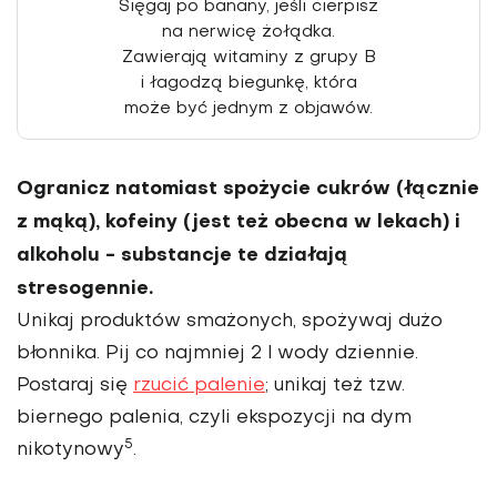
Sięgaj po banany, jeśli cierpisz
na nerwicę żołądka.
Zawierają witaminy z grupy B
i łagodzą biegunkę, która
może być jednym z objawów.
Ogranicz natomiast spożycie cukrów (łącznie
z mąką), kofeiny (jest też obecna w lekach) i
alkoholu - substancje te działają
stresogennie.
Unikaj produktów smażonych, spożywaj dużo
błonnika. Pij co najmniej 2 l wody dziennie.
Postaraj się
rzucić palenie
; unikaj też tzw.
biernego palenia, czyli ekspozycji na dym
5
nikotynowy
.