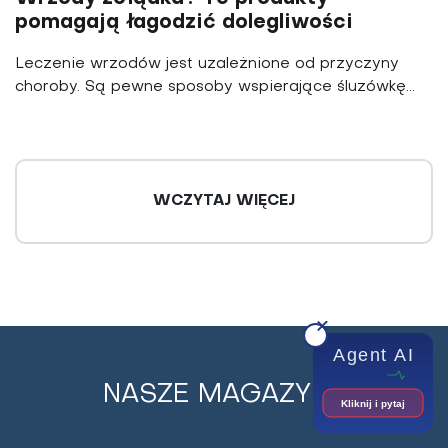
pomagają łagodzić dolegliwości
Leczenie wrzodów jest uzależnione od przyczyny
choroby. Są pewne sposoby wspierające śluzówkę...
WCZYTAJ WIĘCEJ
Agent AI
NASZE MAGAZYNY
Kliknij i pytaj
Brzydki zapach z ust? Te zioła