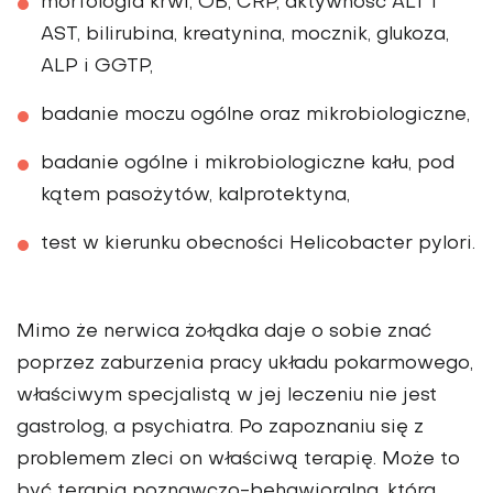
morfologia krwi, OB, CRP, aktywność ALT i
AST, bilirubina, kreatynina, mocznik, glukoza,
ALP i GGTP,
badanie moczu ogólne oraz mikrobiologiczne,
badanie ogólne i mikrobiologiczne kału, pod
kątem pasożytów, kalprotektyna,
test w kierunku obecności Helicobacter pylori.
Mimo że nerwica żołądka daje o sobie znać
poprzez zaburzenia pracy układu pokarmowego,
właściwym specjalistą w jej leczeniu nie jest
gastrolog, a psychiatra. Po zapoznaniu się z
problemem zleci on właściwą terapię. Może to
być terapia poznawczo-behawioralna, która