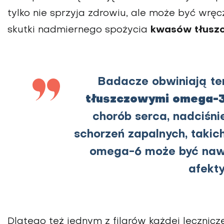
tylko nie sprzyja zdrowiu, ale może być wr
skutki nadmiernego spożycia
kwasów tłusz
Badacze obwiniają t
tłuszczowymi omega-3 
chorób serca, nadciśnie
schorzeń zapalnych, takic
omega-6 może być nawet
afekt
Dlatego też jednym z filarów każdej lecznicz