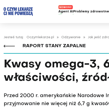
Agent AI
Problemy zdrowotn
ADHD
Diagnost
Alergie
Leczeni
Jesteś tutaj:
Oczymlekarze.pl
»
Odżywianie
»
Jak jeść zd
Astma
Nowe me
RAPORT STANY ZAPALNE
Autyzm
Prawa p
Bezsenność
Kwasy omega-3, 6, 
Borelioza
Bóle głowy i migreny
właściwości, źród
Celiakia
Choroba Alzheimera
Przed 2000 r. amerykańskie Narodowe In
Choroba Parkinsona
przyjmowanie nie więcej niż 6,7 g kwasó
Choroby jelit