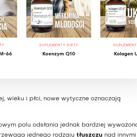
TY
SUPLEMENTY DIETY
SUPLEMENT
M-66
Koenzym Q10
Kolagen 
j, wieku i płci, nowe wytyczne oznaczają
nowym polu odsłania jednak bardziej wyważoną
przewaga jednego rodzaju
tłuszczu
nad innymi