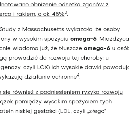
odnotowano obniżenie odsetka zgonów z
2
rca i rakiem, o ok. 45%
.
Study z Massachusetts wykazało, że osoby
hrony w wysokim spożyciu
omega-6
. Miażdżyc
cnie wiadomo już, że tłuszcze
omega-6
u osó
gą prowadzić do rozwoju tej choroby: u
ygenazy, czyli LOX) ich wysokie dawki powoduj
4
ykazują działanie ochronne
.
się również z podniesieniem ryzyka rozwoju
wiązek pomiędzy wysokim spożyciem tych
ein niskiej gęstości (LDL, czyli „złego”