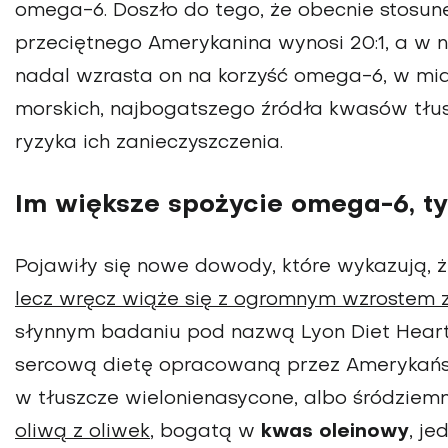
omega-6. Doszło do tego, że obecnie stosu
przeciętnego Amerykanina wynosi 20:1, a w n
nadal wzrasta on na korzyść omega-6, w mia
morskich, najbogatszego źródła kwasów tł
ryzyka ich zanieczyszczenia.
Im większe spożycie omega-6, t
Pojawiły się nowe dowody, które wykazują, 
lecz wręcz wiąże się z ogromnym wzrostem z
słynnym badaniu pod nazwą Lyon Diet Heart 
sercową dietę opracowaną przez Amerykańsk
w tłuszcze wielonienasycone, albo śródziem
oliwą z oliwek
, bogatą w
kwas oleinowy
, j