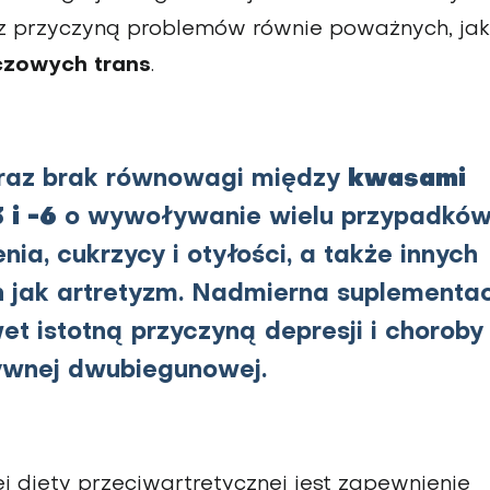
ęcz przyczyną problemów równie poważnych, jak
czowych trans
.
kwasami
eraz brak równowagi między
i -6
o wywoływanie wielu przypadkó
nia, cukrzycy i otyłości, a także innych
h jak artretyzm. Nadmierna suplementa
 istotną przyczyną depresji i choroby
ywnej dwubiegunowej.
ej diety przeciwartretycznej jest zapewnienie