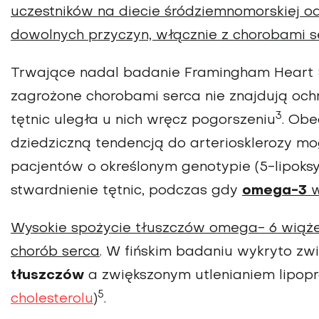
uczestników na diecie śródziemnomorskiej 
dowolnych przyczyn, włącznie z chorobami se
Trwające nadal badanie Framingham Heart 
zagrożone chorobami serca nie znajdują oc
3
tętnic uległa u nich wręcz pogorszeniu
. Obe
dziedziczną tendencją do arteriosklerozy mo
pacjentów o określonym genotypie (5-lipoks
stwardnienie tętnic, podczas gdy
omega-3
w
Wysokie spożycie tłuszczów omega- 6 wiąże 
chorób serca
. W fińskim badaniu wykryto z
tłuszczów
a zwiększonym utlenianiem lipoprot
5
cholesterolu
)
.