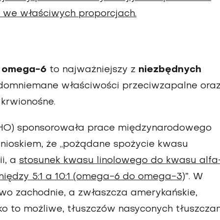
 we właściwych proporcjach.
e
omega-6
to najważniejszy z
niezbędnych
domniemane właściwości przeciwzapalne ora
 krwionośne.
WHO) sponsorowała prace międzynarodowego
wnioskiem, że „pożądane spożycie kwasu
i, a
stosunek kwasu linolowego do kwasu alfa
między 5:1 a 10:1 (omega-6 do omega-3)
”. W
two zachodnie, a zwłaszcza amerykańskie,
o to możliwe, tłuszczów nasyconych tłuszcza