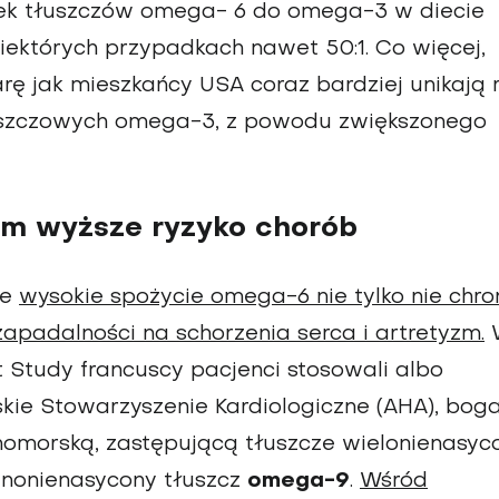
nek tłuszczów omega- 6 do omega-3 w diecie
iektórych przypadkach nawet 50:1. Co więcej,
rę jak mieszkańcy USA coraz bardziej unikają 
uszczowych omega-3, z powodu zwiększonego
ym wyższe ryzyko chorób
że
wysokie spożycie omega-6 nie tylko nie chron
apadalności na schorzenia serca i artretyzm.
Study francuscy pacjenci stosowali albo
ie Stowarzyszenie Kardiologiczne (AHA), bog
nomorską, zastępującą tłuszcze wielonienasyc
ednonienasycony tłuszcz
omega-9
.
Wśród