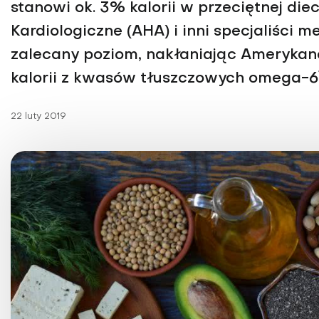
stanowi ok. 3% kalorii w przeciętnej di
Choroby kobiece
Kardiologiczne (AHA) i inni specjaliści 
Choroby laryngologicz
zalecany poziom, nakłaniając Amerykan
kalorii z kwasów tłuszczowych omega-6
22 luty 2019