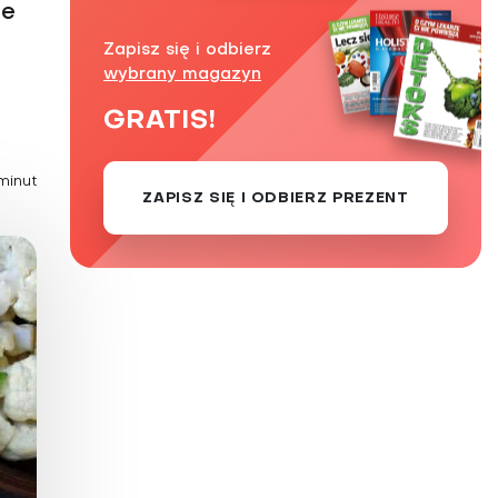
ie
Zaburzenie mikrobioty jelitowej
Zapisz się i odbierz
Choroby od A do Z
wybrany magazyn
GRATIS!
minut
ZAPISZ SIĘ I ODBIERZ PREZENT