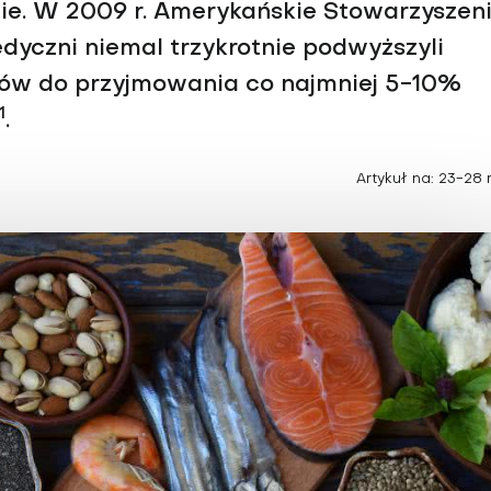
Choroby zakaźne i pasożytnicze
ecie. W 2009 r. Amerykańskie Stowarzyszen
Nowotwory
Choroby zębów i dziąseł
medyczni niemal trzykrotnie podwyższyli
ne
Odporność
ów do przyjmowania co najmniej 5-10%
1
.
Artykuł na: 23-28 