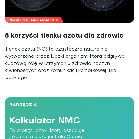
NOWE METODY LECZENIA
8 korzyści tlenku azotu dla zdrowia
Tlenek azotu (NO) to cząsteczka naturalnie
wytwarzana przez ludzki organizm, która odgrywa
kluczową rolę w utrzymaniu zdrowia naczyń
krwionośnych oraz komunikacji komórkowej. Dla
ludzkiego...
NARZĘDZIA
Kalkulator NMC
To prosty licznik, który oszacuje
jaka masa ciała jest dla Ciebie