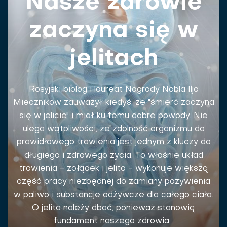
Nasze zdrowie
zaczyna się w
jelitach
Rosyjski biolog i laureat Nagrody Nobla Ilja
Miecznikow zauważył kiedyś, że "śmierć zaczyna
się w jelicie" i miał ku temu dobre powody. Nie
ulega wątpliwości, że zdolność organizmu do
prawidłowego trawienia jest jednym z kluczy do
długiego i zdrowego życia. To właśnie układ
trawienia - żołądek i jelita - wykonuje większą
część pracy niezbędnej do zamiany pożywienia
w paliwo i substancje odżywcze dla całego ciała.
O jelita należy dbać, ponieważ stanowią
fundament naszego zdrowia.