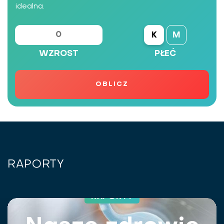
idealna.
K
M
WZROST
PŁEĆ
RAPORTY
RAPORTY