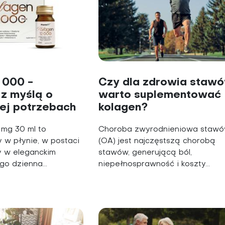
 000 -
Czy dla zdrowia staw
z myślą o
warto suplementować
 jej potrzebach
kolagen?
mg 30 ml to
Choroba zwyrodnieniowa staw
 w płynie, w postaci
(OA) jest najczęstszą chorobą
y w eleganckim
stawów, generującą ból,
o dzienna...
niepełnosprawność i koszty...