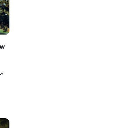
SUPLEMENTY DIETY
Kurkuma BCM-95®
ów
ów
SUPLEMENTY DIETY
Żeńszeń fermentowany GS15-4®