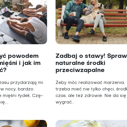
być powodem
Zadbaj o stawy! Spra
ięśni i jak im
naturalne środki
ć?
przeciwzapalne
asu przydarzają mi
Żeby móc realizować marzenia,
j w nocy, bardzo
trzeba mieć nie tylko chęci, środk
e mięśni łydek. Czę­
czas, ale też zdrowie. Nie da się
ę,...
wygrać...