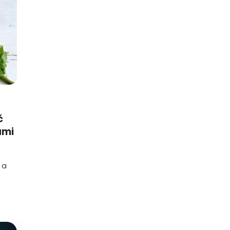
ć
ami
 a