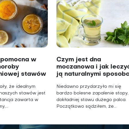
 pomocna w
Czym jest dna
horoby
moczanowa i jak leczy
niowej stawów
ją naturalnymi sposob
ły, że idealnym
Niedawno przydarzyło mi się
naszych stawów jest
bardzo bolesne zapalenie stopy,
stancja zawarta w
dokładniej stawu dużego palca.
,...
Początkowo sądziłem, że...