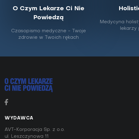
O Czym Lekarze Ci Nie
Holist
Powiedzą
Medycyna holist
Kolagen - dlaczego warto go
lekarzy
Czasopismo medyczne - Twoje
suplementować?
zdrowie w Twoich rękach
Kolagen jest odpowiedzialny za wiele procesów w
naszym ciele, a spektrum jego działania jest
naprawdę szerokie - ma nie tylko doskonały wpływ
na...
WYDAWCA
AVT-Korporacja Sp. z o.o.
ul. Leszczynowa 11