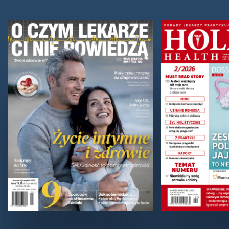
Zmiana sposobu chodzenia łagodzi ból
kolana
Ból stawów kolanowych podczas chodzenia?
Niewielka korekta ustawienia stóp może znacznie
złagodzić tego rodzaju dolegliwości. Obrócenie stopy
do...