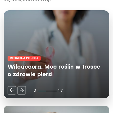
REDAKCJA POLECA
Herbaty Big-Active - naturalne
źródło dobrej energii dla umysłu i
ciała
4
17