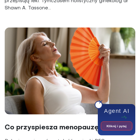
przepisują leki. Tymczasem holistyczny ginekolog dr
Shawn A. Tassone...
Agent AI
Kliknij i pytaj
Co przyspiesza menopauzę?