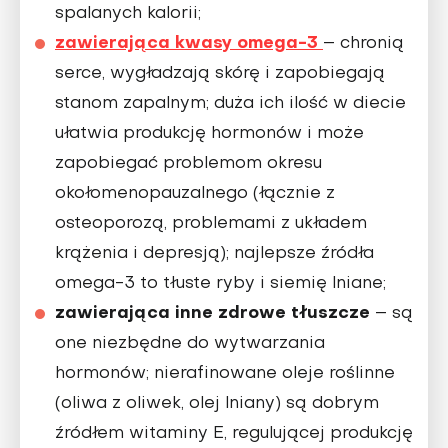
spalanych kalorii;
zawierająca kwasy omega-3
– chronią
serce, wygładzają skórę i zapobiegają
stanom zapalnym; duża ich ilość w diecie
ułatwia produkcję hormonów i może
zapobiegać problemom okresu
okołomenopauzalnego (łącznie z
osteoporozą, problemami z układem
krążenia i depresją); najlepsze źródła
omega-3 to tłuste ryby i siemię lniane;
zawierająca inne zdrowe tłuszcze
– są
one niezbędne do wytwarzania
hormonów; nierafinowane oleje roślinne
(oliwa z oliwek, olej lniany) są dobrym
źródłem witaminy E, regulującej produkcję