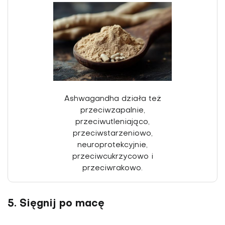
Ashwagandha działa też
przeciwzapalnie,
przeciwutleniająco,
przeciwstarzeniowo,
neuroprotekcyjnie,
przeciwcukrzycowo i
przeciwrakowo.
5. Sięgnij po macę