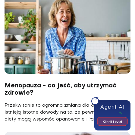
Menopauza - co jeść, aby utrzymać
zdrowie?
Przekwitanie to ogromna zmiana dla kobiety, jednak
Agent AI
istnieją istotne dowody na to, że pewne produkty i
diety mogą wspomóc opanowanie i łagodzenie...
Kliknij i pytaj