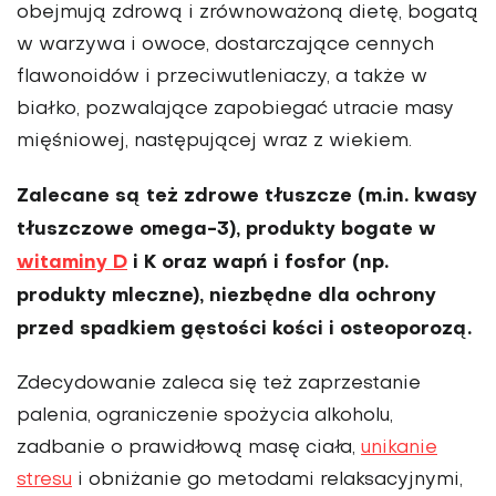
obejmują zdrową i zrównoważoną dietę, bogatą
w warzywa i owoce, dostarczające cennych
flawonoidów i przeciwutleniaczy, a także w
białko, pozwalające zapobiegać utracie masy
mięśniowej, następującej wraz z wie­kiem.
Zalecane są też zdrowe tłuszcze (m.in. kwasy
tłuszczowe omega-3), pro­dukty bogate w
witaminy D
i K oraz wapń i fosfor (np.
produkty mleczne), niezbędne dla ochrony
przed spad­kiem gęstości kości i osteoporozą.
Zdecydowanie zaleca się też zaprze­stanie
palenia, ograniczenie spożycia alkoholu,
zadbanie o prawidłową masę ciała,
unikanie
stresu
i obniżanie go metodami relaksacyjnymi,