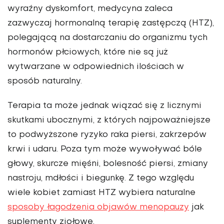
wyraźny dyskomfort, medycyna zaleca
zazwyczaj hormonalną terapię zastępczą (HTZ),
polegającą na dostar­czaniu do organizmu tych
hormonów płciowych, które nie są już
wytwarzane w odpowiednich ilościach w
sposób naturalny.
Terapia ta może jednak wią­zać się z licznymi
skutkami ubocznymi, z których najpoważniejsze
to podwyż­szone ryzyko raka piersi, zakrzepów
krwi i udaru. Poza tym może wywoły­wać bóle
głowy, skurcze mięśni, bole­sność piersi, zmiany
nastroju, mdłości i biegunkę. Z tego względu
wiele ko­biet zamiast HTZ wybiera naturalne
sposoby łagodzenia objawów meno­pauzy
jak
suplementy ziołowe.