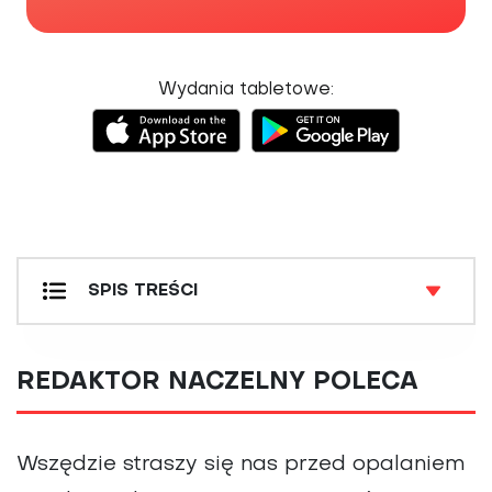
Wydania tabletowe:
SPIS TREŚCI
DETEKTYW MEDYCZNY
JAK SOBIE RADZIĆ Z
REDAKTOR NACZELNY POLECA
NEWS FOCUS
PROFILAKTYKA I LECZENIE
RAPORT SPECJALNY
Wszędzie straszy się nas przed opalaniem
TEMAT NUMERU