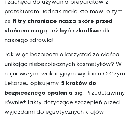
i zachęca do używania preparatów z
WYMOWNE GRAFIKI
protektorem. Jednak mało kto mówi o tym,
ZDROWY STYL ŻYCIA
że
filtry chroniące naszą skórę przed
słońcem mogą też być szkodliwe
dla
naszego zdrowia!
Jak więc bezpiecznie korzystać ze słońca,
unikając niebezpiecznych kosmetyków? W
najnowszym, wakacyjnym wydaniu O Czym
Lekarze... opisujemy
5 kroków do
bezpiecznego opalania się
. Przedstawimy
również fakty dotyczące szczepień przed
wyjazdami do egzotycznych krajów.