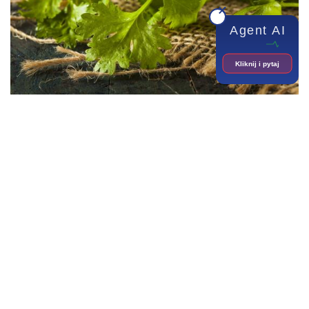
Agent AI
Kliknij i pytaj
Kuchnia Markety
Dowiedz się, jak przechowywać zielone warzywa.
Nietypowe połączenia soków dają wiele korzyści