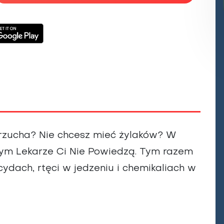
Choroby zakaźne i pasożytnicze
Nowotwory
Choroby zębów i dziąseł
ne
Odporność
rzucha? Nie chcesz mieć żylaków? W
zym Lekarze Ci Nie Powiedzą. Tym razem
ydach, rtęci w jedzeniu i chemikaliach w