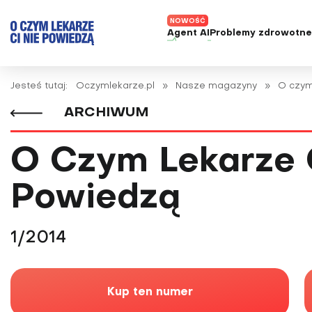
Agent AI
Problemy zdrowotn
ADHD
Diagnost
Jesteś tutaj:
Oczymlekarze.pl
»
Nasze magazyny
»
O czym
Alergie
Leczeni
ARCHIWUM
Astma
Nowe me
Autyzm
Prawa p
O Czym Lekarze 
Bezsenność
Powiedzą
Borelioza
Bóle głowy i migreny
Celiakia
1/2014
Choroba Alzheimera
Choroba Parkinsona
Kup ten numer
Choroby jelit