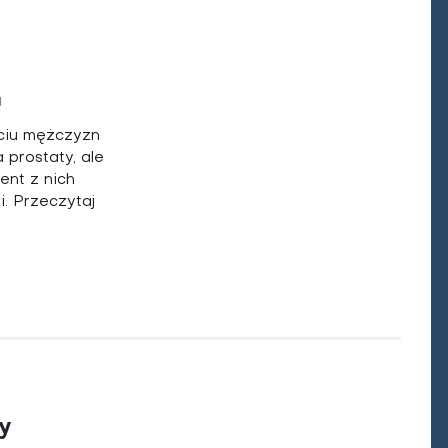
a
ciu mężczyzn
 prostaty, ale
ent z nich
i. Przeczytaj
y