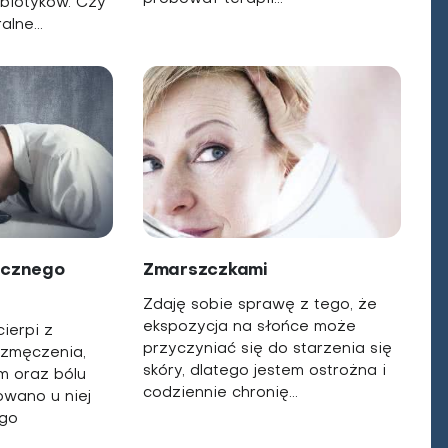
biotyków. Czy
alne...
icznego
Zmarszczkami
Zdaję sobie sprawę z tego, że
ekspozycja na słońce może
ierpi z
przyczyniać się do starzenia się
 zmęczenia,
skóry, dlatego jestem ostrożna i
m oraz bólu
codziennie chronię...
wano u niej
ego