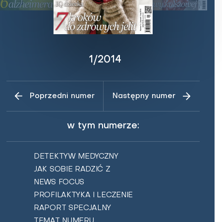
Zaburzenie mikrobioty jelitowej
Choroby od A do Z
1/2014
KUP
Poprzedni numer
Następny numer
w tym numerze:
DETEKTYW MEDYCZNY
JAK SOBIE RADZIĆ Z
NEWS FOCUS
PROFILAKTYKA I LECZENIE
RAPORT SPECJALNY
TEMAT NUMERU