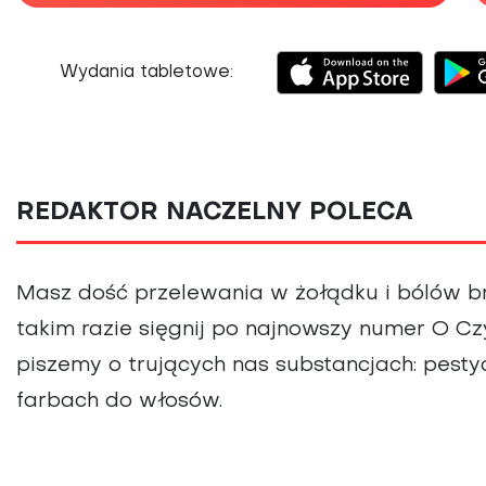
Choroby kobiece
Choroby laryngologicz
Wydania tabletowe:
REDAKTOR NACZELNY POLECA
Masz dość przelewania w żołądku i bólów b
takim razie sięgnij po najnowszy numer O C
piszemy o trujących nas substancjach: pestyc
farbach do włosów.