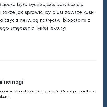
ziecko było bystrzejsze. Dowiesz się
a także jak sprawić, by biust zawsze kusił
alczyć z nerwicą natręctw, kłopotami z
o zmęczenia. Miłej lektury!
i na nogi
ty wysokobłonnikowe mogą pomóc Ci wygrać walkę z
akami.