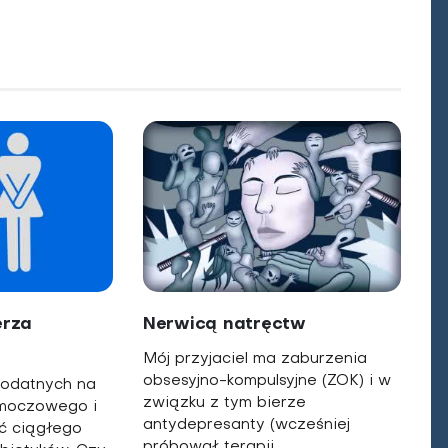
erza
Nerwicą natręctw
Mój przyjaciel ma zaburzenia
obsesyjno-kompulsyjne (ZOK) i w
podatnych na
związku z tym bierze
 moczowego i
antydepresanty (wcześniej
ć ciągłego
próbował terapii...