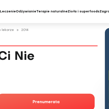
e
Leczenie
Odżywianie
Terapie naturalne
Zioła i superfoods
Zagro
yka i badania
Diety
Choroby oczu i wady wzroku
Chroniczne z
 lekarze
»
2014
e konwencjonalne
Jak jeść zdrowo
Choroby rzadkie
Cukrzyca
tody leczenia
Niedobory żywieniowe i
Choroby serca
Depresja
suplementacja
acjenta
Choroby skóry
Grypa i przezi
Ci Nie
Choroby tarczycy
Insulinooporno
Choroby układu moczowo-
Kości, mięśnie
płciowego
Krew
Choroby układu oddechowego
Menopauza
Choroby układu krążenia
Nadciśnienie 
Choroby układu pokarmowego
Nadwaga i ot
Choroby wątroby
Prenumerata
Niepłodność