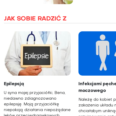
JAK SOBIE RADZIĆ Z
Epilepsją
Infekcjami pęch
moczowego
U syna mojej przyjaciółki, Bena,
niedawno zdiagnozowano
Należę do kobiet 
epilepsję. Moją przyjaciółkę
zakażenia układu
niepokoją działania niepożądane
chciałabym unikną
leków przeciwdrgawkowych,...