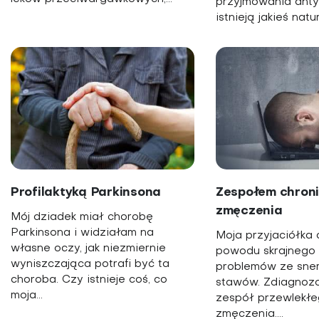
przyjmowania anty
istnieją jakieś natur
Profilaktyką Parkinsona
Zespołem chron
zmęczenia
Mój dziadek miał chorobę
Parkinsona i widziałam na
Moja przyjaciółka c
własne oczy, jak niezmiernie
powodu skrajnego
wyniszczająca potrafi być ta
problemów ze sne
choroba. Czy istnieje coś, co
stawów. Zdiagnozo
moja...
zespół przewlekł
zmęczenia....