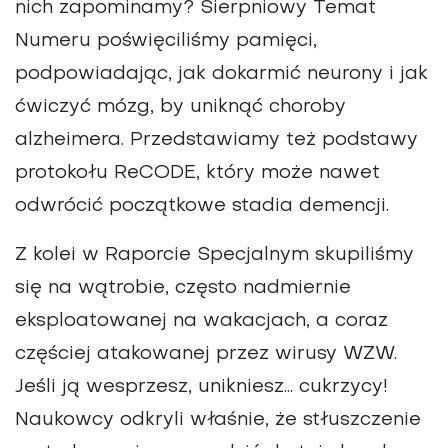
nich zapominamy? Sierpniowy Temat
RAPORT SPECJALNY
Numeru poświęciliśmy pamięci,
TEMAT NUMERU
Z PRAKTYKI NATUROTERAPEUTY
podpowiadając, jak dokarmić neurony i jak
ZDROWY STYL ŻYCIA
ćwiczyć mózg, by uniknąć choroby
alzheimera. Przedstawiamy też podstawy
protokołu ReCODE, który może nawet
odwrócić początkowe stadia demencji.
Z kolei w Raporcie Specjalnym skupiliśmy
się na wątrobie, często nadmiernie
eksploatowanej na wakacjach, a coraz
częściej atakowanej przez wirusy WZW.
Jeśli ją wesprzesz, unikniesz… cukrzycy!
Naukowcy odkryli właśnie, że stłuszczenie