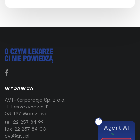
WYDAWCA
AVT-Korporacja Sp. z o.o.
ul. Leszczynowa 11
03-197 Warszawa
tel:
22 257 84 99
Agent AI
fax: 22 257 84 00
avt@avt.pl