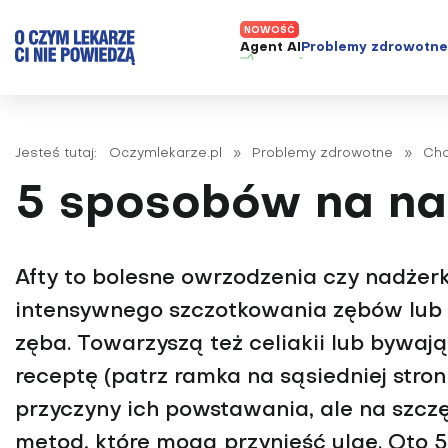
Agent AI
Problemy zdrowotn
ADHD
Diagnost
Alergie
Leczeni
Jesteś tutaj:
Oczymlekarze.pl
»
Problemy zdrowotne
»
Cho
Astma
Nowe me
5 sposobów na na
Autyzm
Prawa p
Bezsenność
Borelioza
Afty to bolesne owrzodzenia czy nadżerk
Bóle głowy i migreny
intensywnego szczotkowania zębów lub 
Celiakia
zęba. Towarzyszą też celiakii lub bywa
Choroba Alzheimera
receptę (patrz ramka na sąsiedniej stron
Choroba Parkinsona
przyczyny ich powstawania, ale na szcz
Choroby jelit
metod, które mogą przynieść ulgę. Oto 5