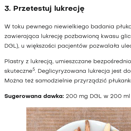
3. Przetestuj lukrecję
W toku pewnego niewielkiego badania płukan
zawierająca lukrecję pozbawioną kwasu glic
DGL), u większości pacjentów pozwalała ulec
Plastry z lukrecją, umieszczane bezpośredni
5
skuteczne
. Deglicyryzowana lukrecja jest d
Można też samodzielnie przyrządzić płukankę
Sugerowana dawka:
200 mg DGL w 200 ml ci