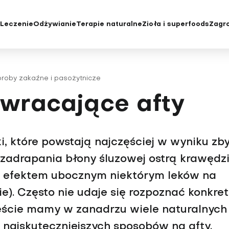
e
Leczenie
Odżywianie
Terapie naturalne
Zioła i superfoods
Zagro
yka i badania
Diety
Choroby oczu i wady wzroku
Chroniczne z
e konwencjonalne
Jak jeść zdrowo
Choroby rzadkie
Cukrzyca
roby zakaźne i pasożytnicze
tody leczenia
Niedobory żywieniowe i
Choroby serca
Depresja
wracające afty
suplementacja
acjenta
Choroby skóry
Grypa i przezi
Choroby tarczycy
Insulinooporno
Choroby układu moczowo-
Kości, mięśnie
i, które powstają najczęściej w wyniku zb
płciowego
Krew
zadrapania błony śluzowej ostrą krawędz
Choroby układu oddechowego
Menopauza
ją efektem ubocznym niektórym leków na
Choroby układu krążenia
Nadciśnienie 
ie). Często nie udaje się rozpoznać konkret
Choroby układu pokarmowego
Nadwaga i ot
ęście mamy w zanadrzu wiele naturalnych
Choroby wątroby
Niepłodność
 najskuteczniejszych sposobów na afty.