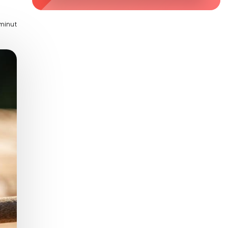
Zaburzenie mikrobioty jelitowej
minut
Choroby od A do Z