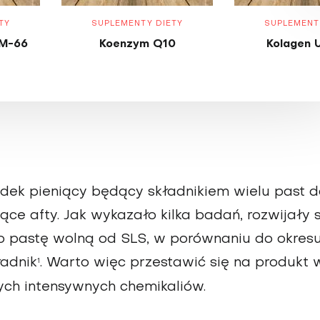
TY
SUPLEMENTY DIETY
SUPLEMENT
M-66
Koenzym Q10
Kolagen 
rodek pieniący będący składnikiem wielu past 
e afty. Jak wykazało kilka badań, rozwijały s
 po pastę wolną od SLS, w porównaniu do okres
ładnik
. Warto więc przestawić się na produkt 
1
nych intensywnych chemikaliów.