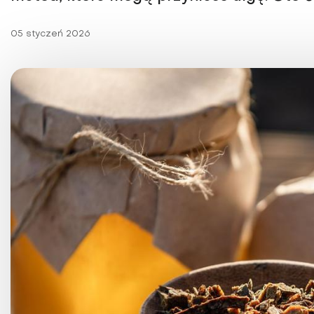
Choroby kobiece
Choroby laryngologicz
05 styczeń 2026