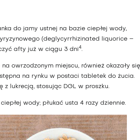
ka do jamy ustnej na bazie ciepłej wody,
yryzynowego (deglycyrrhizinated liquorice –
4
zyć afty już w ciągu 3 dni
.
o na owrzodzonym miejscu, również okazały si
ostępna na rynku w postaci tabletek do żucia.
 z lukrecją, stosując DGL w proszku.
epłej wody; płukać usta 4 razy dziennie.