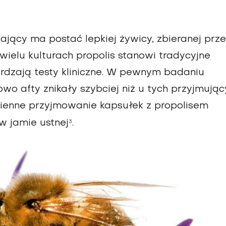
ający ma postać lepkiej żywicy, zbieranej prz
wielu kulturach propolis stanowi tradycyjne
erdzają testy kliniczne. W pewnym badaniu
owo afty znikały szybciej niż u tych przyjmują
zienne przyjmowanie kapsułek z propolisem
w jamie ustnej
.
3