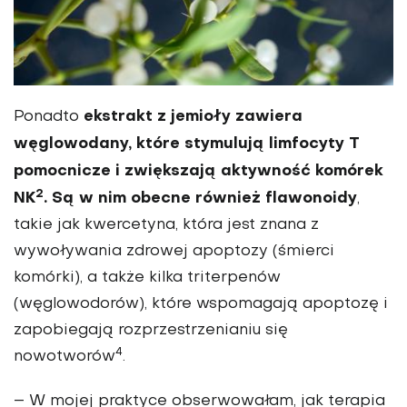
ekstrakt z jemioły zawiera
Ponadto
węglowodany, które stymulują limfocyty T
pomocnicze i zwiększają aktywność komórek
2
NK
. Są w nim obecne również flawonoidy
,
takie jak kwercetyna, która jest znana z
wywoływania zdrowej apoptozy (śmierci
komórki), a także kilka triterpenów
(węglowodorów), które wspomagają apoptozę i
zapobiegają rozprzestrzenianiu się
4
nowotworów
.
– W mojej praktyce obserwowałam, jak terapia