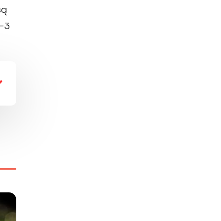
są
-3