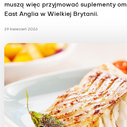
Choroby kobiece
muszą więc przyjmować suplementy omeg
Choroby laryngologicz
East Anglia w Wielkiej Brytanii.
29 kwiecień 2026