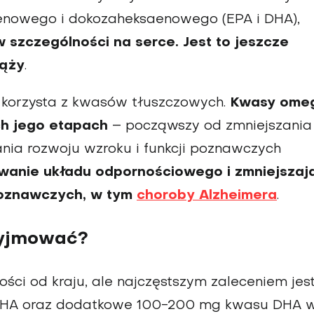
enowego i dokozaheksaenowego (EPA i DHA),
 szczególności na serce.
Jest to jeszcze
iąży
.
 korzysta z kwasów tłuszczowych.
Kwasy ome
ch jego etapach
– począwszy od zmniejszania
ia rozwoju wzroku i funkcji poznawczych
anie układu odpornościowego i zmniejszaj
 poznawczych, w tym
choroby Alzheimera
.
zyjmować?
ości od kraju, ale najczęstszym zaleceniem jes
DHA oraz dodatkowe 100-200 mg kwasu DHA 