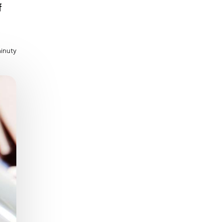
f
Zaburzenie mikrobioty jelitowej
Choroby od A do Z
inuty