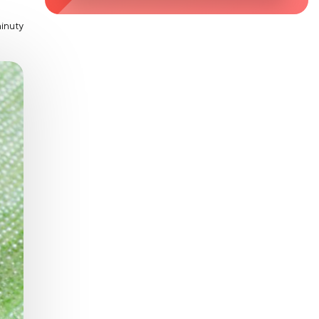
Zaburzenie mikrobioty jelitowej
inuty
Choroby od A do Z