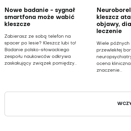
Nowe badanie - sygnał
Neuroboreli
smartfona może wabić
kleszcz ata
kleszcze
objawy, di
leczenie
Zabierasz ze sobą telefon na
spacer po lesie? Kleszcz lubi to!
Wiele późnych 
Badanie polsko-słowackiego
przewlekłej bo
zespołu naukowców odkrywa
neuropsychiatr
zaskakujący związek pomiędzy...
ocena kliniczn
znaczenie...
WCZY