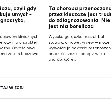
oza, czyli gdy
Ta choroba przenoszon
kuje umysł -
przez kleszcze jest trud
agnostyka,
do zdiagnozowania. Nie
jest nią borelioza
objawów klinicznych
Wysoka gorączka, kaszel, ból
reliozy ma charakter
stawów, a nawet wylew – może
yczny. Całościowa
wywołać je bakteria przenoszo
a ma zatem kluczowe
przez kleszcze. Jedną z wielu
chorób, które...
TAJ WIĘCEJ