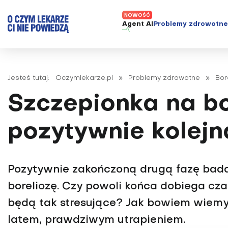
Agent AI
Problemy zdrowotn
ADHD
Diagnost
Alergie
Leczeni
Jesteś tutaj:
Oczymlekarze.pl
»
Problemy zdrowotne
»
Bor
Astma
Nowe me
Szczepionka na bo
Autyzm
Prawa p
Bezsenność
pozytywnie kolejn
Borelioza
Bóle głowy i migreny
Pozytywnie zakończoną drugą fazę bada
Celiakia
boreliozę. Czy powoli końca dobiega cza
Choroba Alzheimera
będą tak stresujące? Jak bowiem wiemy,
Choroba Parkinsona
Choroby jelit
latem, prawdziwym utrapieniem.