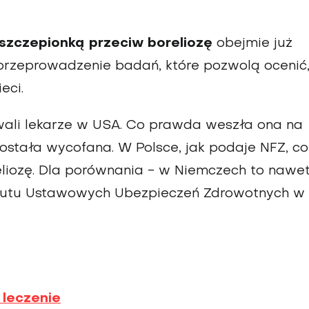
szczepionką przeciw boreliozę
obejmie już
przeprowadzenie badań, które pozwolą ocenić
eci.
ali lekarze w USA. Co prawda weszła ona na
została wycofana. W Polsce, jak podaje NFZ, co
eliozę. Dla porównania - w Niemczech to nawe
ytutu Ustawowych Ubezpieczeń Zdrowotnych w
 leczenie