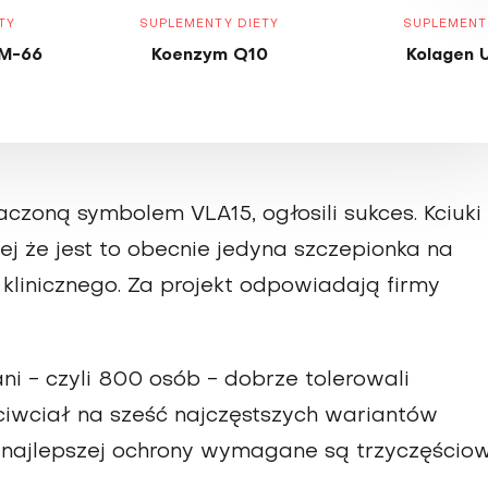
TY
SUPLEMENTY DIETY
SUPLEMENT
M-66
Koenzym Q10
Kolagen 
czoną symbolem VLA15, ogłosili sukces. Kciuki
ej że jest to obecnie jedyna szczepionka na
 klinicznego. Za projekt odpowiadają firmy
ani - czyli 800 osób - dobrze tolerowali
ciwciał na sześć najczęstszych wariantów
 najlepszej ochrony wymagane są trzyczęścio