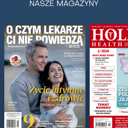
NASZE MAGAZYNY
Stwardnienie rozsiane - jak pokonać
SM bez leków?
Osoby cierpiące na stwardnienie rozsiane na ogół w
ciągu 10 lat od diagnozy trafiają na wózek inwalidzki.
Ale Audrey Smart od blisko 2 dekad...