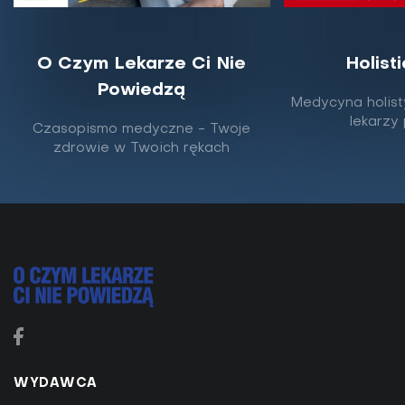
O Czym Lekarze Ci Nie
Holist
Powiedzą
Szansa dla chorych na stwardnienie
Medycyna holist
zanikowe boczne
lekarzy
Czasopismo medyczne - Twoje
zdrowie w Twoich rękach
Poszukiwania leku na stwardnienie zanikowe boczne
(ALS, SLA) weszły w nową fazę, do czego przyczynili
się również polscy naukowcy. Według...
WYDAWCA