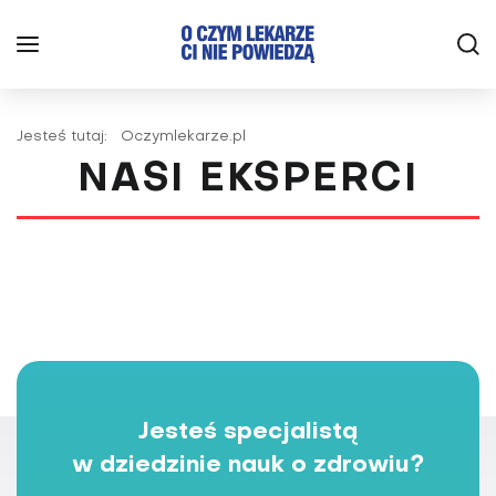
Jesteś tutaj:
Oczymlekarze.pl
NASI EKSPERCI
Pisze dla nas
70
przedstawicieli zawodów
medycznych
Jesteś specjalistą
w dziedzinie nauk o zdrowiu?