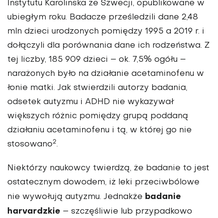
Instytutu Karolinska ze Szwecji, opublikowane w
ubiegłym roku. Badacze prześledzili dane 2,48
mln dzieci urodzonych pomiędzy 1995 a 2019 r. i
dołączyli dla porównania dane ich rodzeństwa. Z
tej liczby, 185 909 dzieci – ok. 7,5% ogółu –
narażonych było na działanie acetaminofenu w
łonie matki. Jak stwierdzili autorzy badania,
odsetek autyzmu i ADHD nie wykazywał
większych różnic pomiędzy grupą poddaną
działaniu acetaminofenu i tą, w której go nie
2
stosowano
.
Niektórzy naukowcy twierdzą, że badanie to jest
ostatecznym dowodem, iż leki przeciwbólowe
badanie
nie wywołują autyzmu. Jednakże
harvardzkie
– szczęśliwie lub przypadkowo