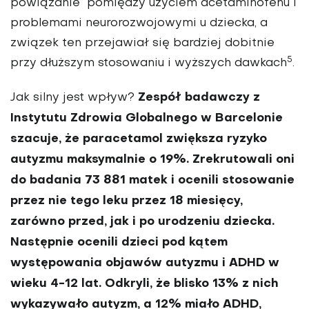
powiązanie” pomiędzy użyciem acetaminofenu i
problemami neurorozwojowymi u dziecka, a
związek ten przejawiał się bardziej dobitnie
5
przy dłuższym stosowaniu i wyższych dawkach
.
Zespół badawczy z
Jak silny jest wpływ?
Instytutu Zdrowia Globalnego w Barcelonie
szacuje, że paracetamol zwiększa ryzyko
autyzmu maksymalnie o 19%. Zrekrutowali oni
do badania 73 881 matek i ocenili stosowanie
przez nie tego leku przez 18 miesięcy,
zarówno przed, jak i po urodzeniu dziecka.
Następnie ocenili dzieci pod kątem
występowania objawów autyzmu i ADHD w
wieku 4-12 lat.
Odkryli, że blisko 13% z nich
wykazywało autyzm, a 12% miało ADHD,