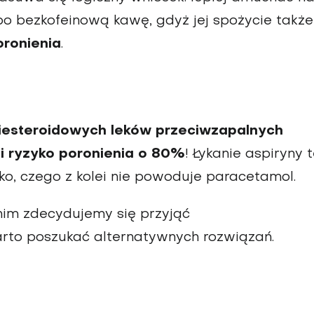
ć po bezkofeinową kawę, gdyż jej spożycie także
oronienia
.
iesteroidowych leków przeciwzapalnych
si ryzyko poronienia o 80%
! Łykanie aspiryny 
ko, czego z kolei nie powoduje paracetamol.
anim zdecydujemy się przyjąć
warto poszukać alternatywnych rozwiązań.