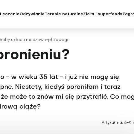
e
Leczenie
Odżywianie
Terapie naturalne
Zioła i superfoods
Zagro
yka i badania
Diety
Choroby oczu i wady wzroku
Chroniczne z
roby układu moczowo-płciowego
e konwencjonalne
Jak jeść zdrowo
Choroby rzadkie
Cukrzyca
oronieniu?
tody leczenia
Niedobory żywieniowe i
Choroby serca
Depresja
suplementacja
acjenta
Choroby skóry
Grypa i przezi
Choroby tarczycy
Insulinooporno
- w wieku 35 lat - i już nie mogę się
Choroby układu moczowo-
Kości, mięśnie
ne. Niestety, kiedyś poroniłam i teraz
płciowego
Krew
że może to znów mi się przytrafić. Co mo
Choroby układu oddechowego
Menopauza
zdrową ciążę?
Choroby układu krążenia
Nadciśnienie 
Choroby układu pokarmowego
Nadwaga i ot
Artykuł na: 6-9 
Choroby wątroby
Niepłodność