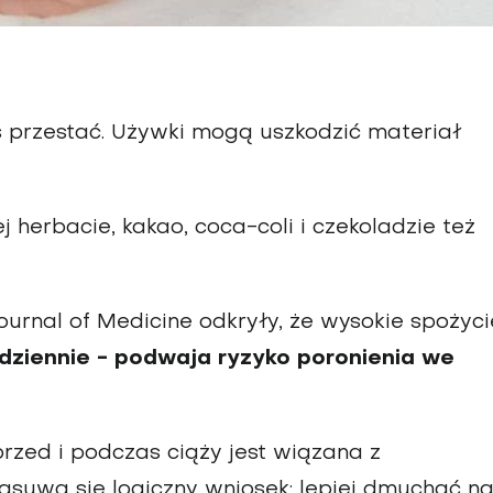
zas przestać. Używki mogą uszkodzić materiał
 herbacie, kakao, coca-coli i czekoladzie też
rnal of Medicine odkryły, że wysokie spożyci
 dziennie - podwaja ryzyko poronienia we
rzed i podczas ciąży jest wiązana z
asuwa się logiczny wniosek: lepiej dmuchać n