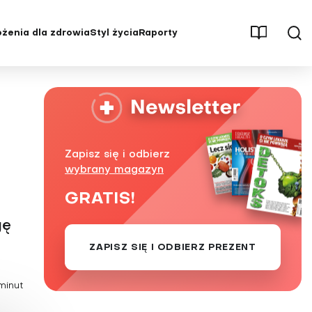
żenia dla zdrowia
Styl życia
Raporty
męczenie
Aktywność fizyczna
Osteoporoza
Parenting
Pęcherz i nerki
Psychologia
Stwardnienie rozsiane (SM)
ębienie
Redakcja poleca
Udar mózgu
Zapisz się i odbierz
ść
Seks
Uzależnienia
wybrany magazyn
, stawy
Stres
Wysoki cholesterol
GRATIS!
Świat wokół nas
Zaburzenia hormonalne
gę
Uroda i pielęgnacja
Zaburzenia odżywiania
ZAPISZ SIĘ I ODBIERZ PREZENT
tętnicze
Wywiady i opinie
Zaburzenia pamięci i
koncentracji
yłość
minut
Zaburzenia psychiczne i choroby
układu nerwowego