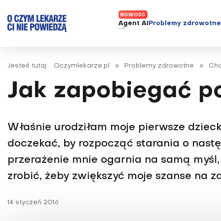
Agent AI
Problemy zdrowotn
ADHD
Diagnost
Jesteś tutaj:
Oczymlekarze.pl
»
Problemy zdrowotne
»
Cho
Alergie
Leczeni
Jak zapobiegać p
Astma
Nowe me
Autyzm
Prawa p
Bezsenność
Właśnie urodziłam moje pierwsze dziecko 
Borelioza
doczekać, by rozpocząć starania o następ
Bóle głowy i migreny
przerażenie mnie ogarnia na samą myśl, 
Celiakia
zrobić, żeby zwiększyć moje szanse na 
Choroba Alzheimera
Choroba Parkinsona
14 styczeń 2016
Choroby jelit