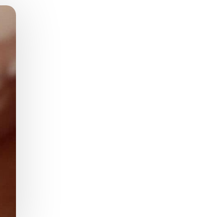
Zaburzenie mikrobioty jelitowej
Choroby od A do Z