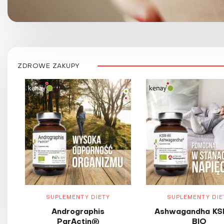
ZDROWE ZAKUPY
SUPLEMENTY DIETY
SUPLEMENTY DIE
Andrographis
Ashwagandha KS
ParActin®
BIO