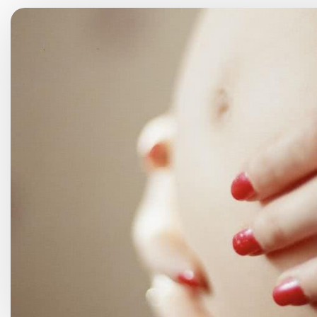
Choroby kobiece
Choroby laryngologicz