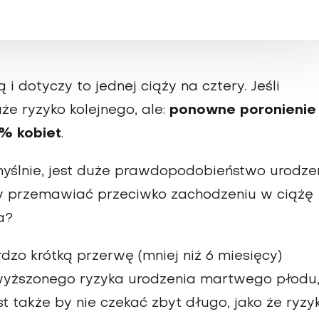
i dotyczy to jednej ciąży na cztery. Jeśli
uże ryzyko kolejnego, ale:
ponowne poronienie
1% kobiet
.
omyślnie, jest duże prawdopodobieństwo urodze
y przemawiać przeciwko zachodzeniu w ciążę
a?
dzo krótką przerwę (mniej niż 6 miesięcy)
dwyższonego ryzyka urodzenia martwego płodu
est także by nie czekać zbyt długo, jako że ryzy