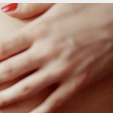
Choroby zakaźne i pasożytnicze
Nowotwory
Choroby zębów i dziąseł
ne
Odporność