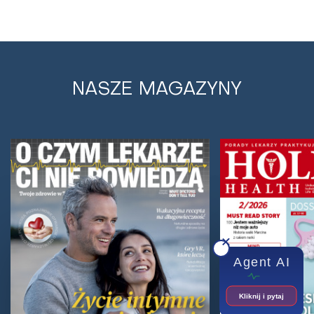
NASZE MAGAZYNY
Leki typu SSRI dla chorych na depresję
upośledzają układ nagrody w mózgu
Jak stwierdzono w nowym badaniu, leki typu SSRI
upośledzają układ nagrody w mózgu. Celeste
McGovern bada bezpieczne sposoby odstawienia...
Agent AI
Kliknij i pytaj