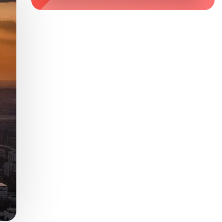
Zaburzenie mikrobioty jelitowej
Choroby od A do Z