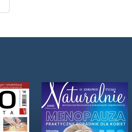
dą
 tym