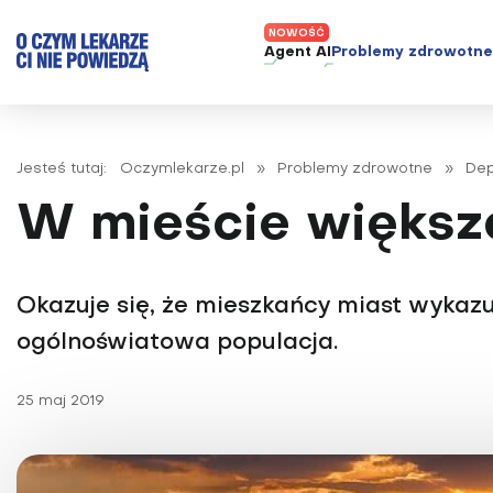
Agent AI
Problemy zdrowotn
ADHD
Diagnost
Alergie
Leczeni
Jesteś tutaj:
Oczymlekarze.pl
»
Problemy zdrowotne
»
Dep
Astma
Nowe me
W mieście większe
Autyzm
Prawa p
Bezsenność
Borelioza
Okazuje się, że mieszkańcy miast wykazu
Bóle głowy i migreny
ogólnoświatowa populacja.
Celiakia
25 maj 2019
Choroba Alzheimera
Choroba Parkinsona
Choroby jelit