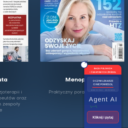
BAZA POLSKICH
I ŚWIATOWYCH ŹRÓDEŁ
uta
Menopauza
O CZYM LEKARZE
CI NIE POWIEDZĄ
MEDYCYNA · ZDROWIE
joterapii i
Praktyczny poradnik dla kobiet
Agent AI
rapeutów oraz
h zespoły
my
e
Kliknij i pytaj
ie