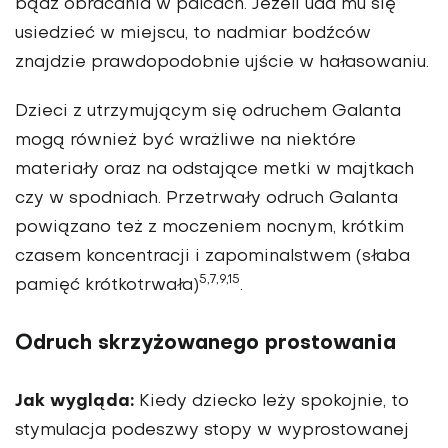
bądź obracania w palcach. Jeżeli uda mu się
usiedzieć w miejscu, to nadmiar bodźców
znajdzie prawdopodobnie ujście w hałasowaniu.
Dzieci z utrzymującym się odruchem Galanta
mogą również być wrażliwe na niektóre
materiały oraz na odstające metki w majtkach
czy w spodniach. Przetrwały odruch Galanta
powiązano też z moczeniem nocnym, krótkim
czasem koncentracji i zapominalstwem (słaba
5,7,9,15
pamięć krótkotrwała)
.
Odruch skrzyżowanego prostowania
Jak wygląda:
Kiedy dziecko leży spokojnie, to
stymulacja podeszwy stopy w wyprostowanej