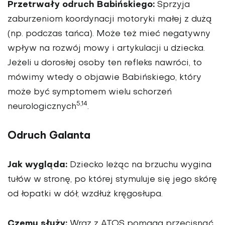
Przetrwały odruch Babińskiego:
Sprzyja
zaburzeniom koordynacji motoryki małej z dużą
(np. podczas tańca). Może też mieć negatywny
wpływ na rozwój mowy i artykulacji u dziecka.
Jeżeli u dorosłej osoby ten refleks nawróci, to
mówimy wtedy o objawie Babińskiego, który
może być symptomem wielu schorzeń
5,14
neurologicznych
.
Odruch Galanta
Jak wygląda:
Dziecko leżąc na brzuchu wygina
tułów w stronę, po której stymuluje się jego skórę
od łopatki w dół, wzdłuż kręgosłupa.
Czemu służy:
Wraz z ATOS pomaga przecisnąć