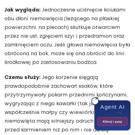
Jak wygląda:
Jednoczesne uciśnięcie kciukami
obu dłoni niemowlęcia (leżącego na płaskiej
powierzchni, na plecach) skutkuje otwarciem
przez nie ust, zgięciem szyi i przedramion oraz
zamknięciem oczu. Jeśli głowa niemowlęcia była
obrócona na bok, może się ona obrócić do linii
środkowej po zastosowaniu bodźca.
Czemu służy:
Jego korzenie sięgają
prawdopodobnie zachowań ssaków, które
przytrzymywały pokarm przednimi kończynami,
wygryzając z niego kawałki (tak jak
Agent AI
współcześnie małpy czy wiewiórki). Co ciekawe,
niemowlęta mają silniejszy odruch Babkina
Kliknij i pytaj
przed karmieniem niż po nim i nie da się