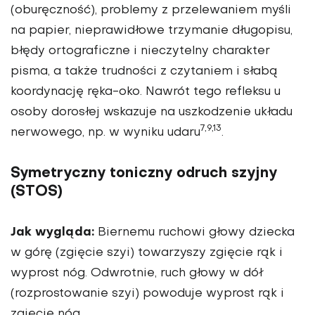
(oburęczność), problemy z przelewaniem myśli
na papier, nieprawidłowe trzymanie długopisu,
błędy ortograficzne i nieczytelny charakter
pisma, a także trudności z czytaniem i słabą
koordynację ręka-oko. Nawrót tego refleksu u
osoby dorosłej wskazuje na uszkodzenie układu
7,9,13
nerwowego, np. w wyniku udaru
.
Symetryczny toniczny odruch szyjny
(STOS)
Jak wygląda:
Biernemu ruchowi głowy dziecka
w górę (zgięcie szyi) towarzyszy zgięcie rąk i
wyprost nóg. Odwrotnie, ruch głowy w dół
(rozprostowanie szyi) powoduje wyprost rąk i
zgięcie nóg.