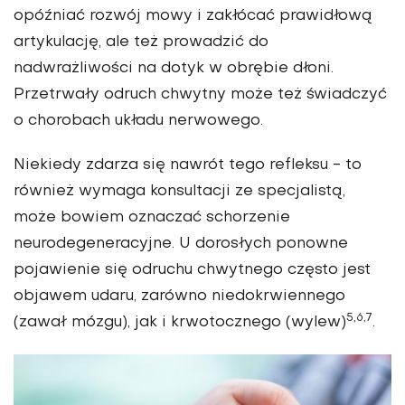
opóźniać rozwój mowy i zakłócać prawidłową
artykulację, ale też prowadzić do
nadwrażliwości na dotyk w obrębie dłoni.
Przetrwały odruch chwytny może też świadczyć
o chorobach układu nerwowego.
Niekiedy zdarza się nawrót tego refleksu - to
również wymaga konsultacji ze specjalistą,
może bowiem oznaczać schorzenie
neurodegeneracyjne. U dorosłych ponowne
pojawienie się odruchu chwytnego często jest
objawem udaru, zarówno niedokrwiennego
5,6,7
(zawał mózgu), jak i krwotocznego (wylew)
.