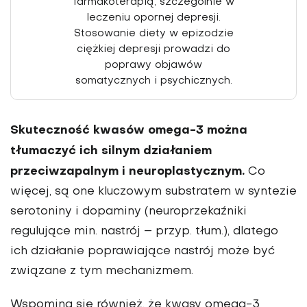
farmakoterapią, szczególnie w
leczeniu opornej depresji.
Stosowanie diety w epizodzie
ciężkiej depresji prowadzi do
poprawy objawów
somatycznych i psychicznych.
Skuteczność kwasów omega-3 można
tłumaczyć ich silnym działaniem
przeciwzapalnym i neuroplastycznym.
Co
więcej, są one klu­czowym substratem w syntezie
serotoniny i dopaminy (neu­roprzekaźniki
regulujące min. nastrój – przyp. tłum.), dlatego
ich działanie poprawiające nastrój może być
związane z tym mechanizmem.
Wspomina się również, że kwasy omega-3