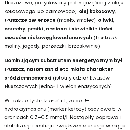
tłuszczowe, pozyski­wany jest najczęściej z oleju
olej kokosowy,
kokosowego lub palmowego),
tłuszcze zwierzęce
oliwki,
(masło, smalec),
orzechy, pestki, nasiona i niewielkie ilości
owoców niskowęglowodanowych
(truskawki,
maliny, jagody, porzeczki, brzoskwinie).
Dominującym substratem energetycznym był
tłuszcz, natomiast dieta miała charakter
śródziemnomorski
(istotny udział kwasów
tłuszczowych jedno- i wielonienasyconych).
W trakcie tych działań stężenie β-
hydroksymaślanu (marker ketozy) oscylowało w
granicach 0,3–0,5 mmol/l. Nastąpiły poprawa i
stabi­lizacja nastroju, zwiększenie energii w ciągu