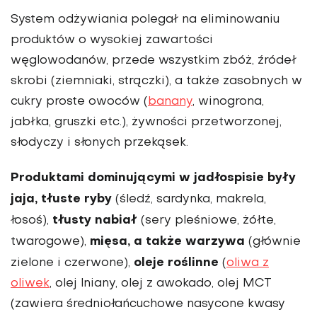
System odżywiania polegał na eliminowaniu
pro­duktów o wysokiej zawartości
węglowodanów, przede wszystkim zbóż, źródeł
skrobi (ziemniaki, strączki), a także zasobnych w
cukry proste owoców (
banany
, winogrona,
jabłka, gruszki etc.), żywności przetworzonej,
słodyczy i sło­nych przekąsek.
Produktami dominującymi w jadłospisie były
jaja, tłuste ryby
(śledź, sardynka, makrela,
tłusty nabiał
łosoś),
(sery pleśniowe, żółte,
mięsa, a także warzywa
twarogowe),
(głównie
oleje roślinne
zielone i czerwone),
(
oliwa z
oliwek
, olej lniany, olej z awokado, olej MCT
(zawiera średniołańcuchowe nasycone kwasy