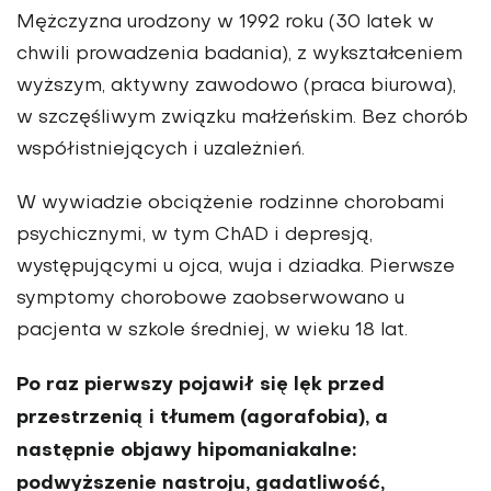
Mężczyzna urodzony w 1992 roku (30 latek w
chwili pro­wadzenia badania), z wykształceniem
wyższym, aktywny zawodowo (praca biurowa),
w szczęśliwym związku małżeńskim. Bez chorób
współistniejących i uzależnień.
W wywiadzie obciążenie rodzinne chorobami
psychicz­nymi, w tym ChAD i depresją,
występującymi u ojca, wuja i dziadka. Pierwsze
symptomy chorobowe zaobserwowano u
pacjenta w szkole średniej, w wieku 18 lat.
Po raz pierw­szy pojawił się lęk przed
przestrzenią i tłumem (agorafo­bia), a
następnie objawy hipomaniakalne:
podwyższenie nastroju, gadatliwość,