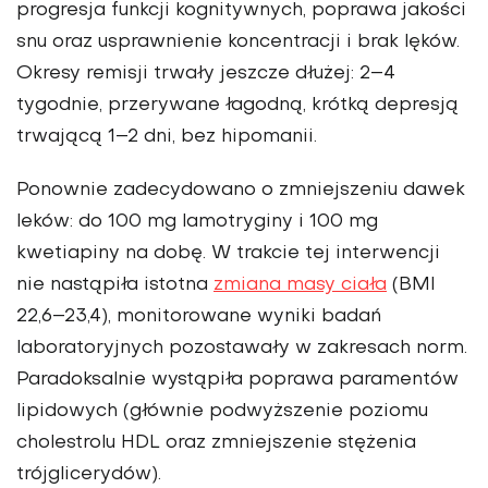
progresja funkcji kognitywnych, poprawa jakości
snu oraz usprawnienie koncentracji i brak lęków.
Okresy remisji trwały jeszcze dłużej: 2–4
tygodnie, przerywane łagodną, krótką depresją
trwającą 1–2 dni, bez hipomanii.
Ponownie zadecy­dowano o zmniejszeniu dawek
leków: do 100 mg lamotryginy i 100 mg
kwetiapiny na dobę. W trakcie tej interwencji
nie nastąpiła istotna
zmiana masy ciała
(BMI
22,6–23,4), monito­rowane wyniki badań
laboratoryjnych pozostawały w zakre­sach norm.
Paradoksalnie wystąpiła poprawa paramentów
lipidowych (głównie podwyższenie poziomu
cholestrolu HDL oraz zmniejszenie stężenia
trójglicerydów).