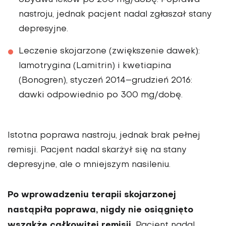
obydwu leków po 200 mg/dobę. Poprawa
nastroju, jednak pacjent nadal zgłaszał stany
depresyjne.
Leczenie skojarzone (zwiększenie dawek):
lamotrygina (Lamitrin) i kwetiapina
(Bonogren), styczeń 2014–gru­dzień 2016:
dawki odpowiednio po 300 mg/dobę.
Istotna poprawa nastroju, jednak brak pełnej
remisji. Pacjent nadal skarżył się na stany
depresyjne, ale o mniej­szym nasileniu.
Po wprowadzeniu terapii skojarzonej
nastąpiła poprawa, nigdy nie osiągnięto
wszakże całkowitej remisji.
Pacjent nadal