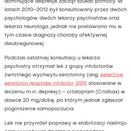
dominujące depresje zaczął szukać pomocy. W
latach 2010–2012 był konsultowany przez dwóch
psy­chologów, dwóch lekarzy psychiatrów oraz
lekarza neu­rologa, jednak nie postawiono mu w
tym czasie diagnozy choroby afektywnej
dwubiegunowej.
Podczas ostatniej konsultacji u lekarza
psychiatry otrzymał lek z grupy inhibi­torów
zwrotnego wychwytu serotoniny (ang.
selective
sero­tonin reuptake inhibitor, SSRI
stosowane w
leczeniu m.in. depresji) – citalopram (Citabax) w
dawce 20 mg/dobę, po którym jednak zgłaszał
pogorszenie samopoczucia.
Lek nie przyniósł poprawy w stabilizacji nastroju