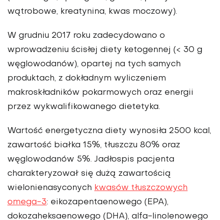
wątrobowe, kreatynina, kwas moczowy).
W grudniu 2017 roku zadecydowano o
wprowadzeniu ścisłej diety ketogennej (< 30 g
węglowodanów), opartej na tych samych
produktach, z dokładnym wyliczeniem
makroskład­ników pokarmowych oraz energii
przez wykwalifikowanego dietetyka.
Wartość energetyczna diety wynosiła 2500 kcal,
zawartość białka 15%, tłuszczu 80% oraz
węglowodanów 5%. Jadłospis pacjenta
charakteryzował się dużą zawartością
wielonienasyconych
kwasów tłuszczowych
omega-3
: eikoza­pentaenowego (EPA),
dokozaheksaenowego (DHA), alfa-lino­lenowego