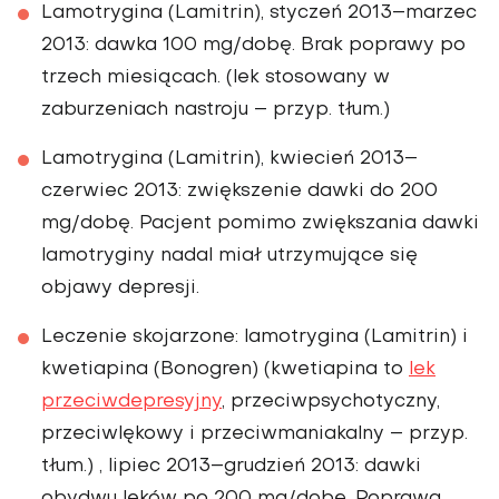
Lamotrygina (Lamitrin), styczeń 2013–marzec
2013: dawka 100 mg/dobę. Brak poprawy po
trzech miesią­cach. (lek stosowany w
zaburzeniach nastroju – przyp. tłum.)
Lamotrygina (Lamitrin), kwiecień 2013–
czerwiec 2013: zwiększenie dawki do 200
mg/dobę. Pacjent pomimo zwiększania dawki
lamotryginy nadal miał utrzymujące się
objawy depresji.
Leczenie skojarzone: lamotrygina (Lamitrin) i
kwetia­pina (Bonogren) (kwetiapina to
lek
przeciwdepresyjny
, przeciwpsychotyczny,
przeciwlękowy i przeciwmania­kalny – przyp.
tłum.) , lipiec 2013–grudzień 2013: dawki