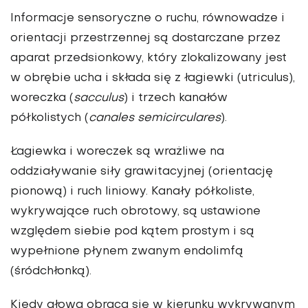
Informacje sensoryczne o ruchu, równowadze i
orientacji przestrzennej są dostarczane przez
aparat przedsionkowy, który zlokalizowany jest
w obrębie ucha i składa się z łagiewki (utriculus),
woreczka (
sacculus
) i trzech kanałów
półkolistych (
canales semicirculares
).
Łagiewka i woreczek są wrażliwe na
oddziaływanie siły grawitacyjnej (orientację
pionową) i ruch liniowy. Kanały półkoliste,
wykrywające ruch obrotowy, są ustawione
względem siebie pod kątem prostym i są
wypełnione płynem zwanym endolimfą
(śródchłonką).
Kiedy głowa obraca się w kierunku wykrywanym