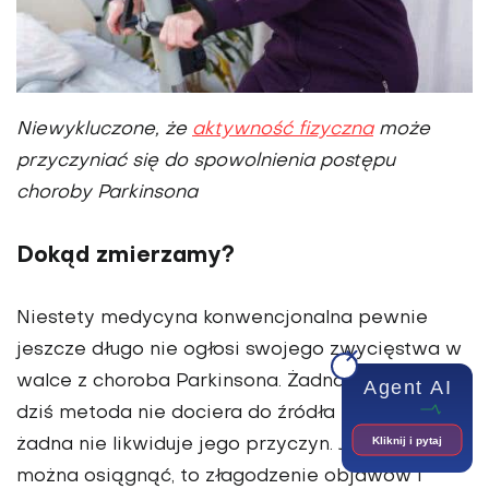
Niewykluczone, że
aktywność fizyczna
może
przyczyniać się do spowolnienia postępu
choroby Parkinsona
Dokąd zmierzamy?
Niestety medycyna konwencjonalna pewnie
jeszcze długo nie ogłosi swojego zwycięstwa w
walce z choroba Parkinsona. Żadna stosowana
Agent AI
dziś metoda nie dociera do źródła problemu,
Kliknij i pytaj
żadna nie likwiduje jego przyczyn. Jedyne, co
można osiągnąć, to złagodzenie objawów i