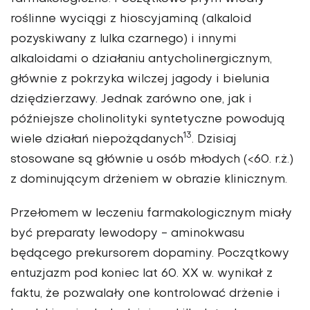
roślinne wyciągi z hioscyjaminą (alkaloid
pozyskiwany z lulka czarnego) i innymi
alkaloidami o działaniu antycholinergicznym,
głównie z pokrzyka wilczej jagody i bielunia
dziędzierzawy. Jednak zarówno one, jak i
późniejsze cholinolityki syntetyczne powodują
13
wiele działań niepożądanych
. Dzisiaj
stosowane są głównie u osób młodych (<60. r.ż.)
z dominującym drżeniem w obrazie klinicznym.
Przełomem w leczeniu farmakologicznym miały
być preparaty lewodopy - aminokwasu
będącego prekursorem dopaminy. Początkowy
entuzjazm pod koniec lat 60. XX w. wynikał z
faktu, że pozwalały one kontrolować drżenie i