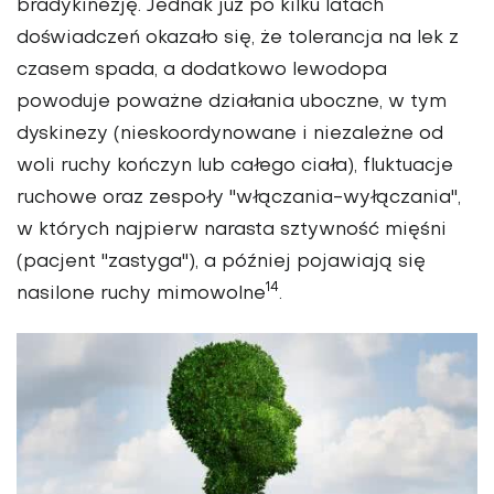
bradykinezję. Jednak już po kilku latach
doświadczeń okazało się, że tolerancja na lek z
czasem spada, a dodatkowo lewodopa
powoduje poważne działania uboczne, w tym
dyskinezy (nieskoordynowane i niezależne od
woli ruchy kończyn lub całego ciała), fluktuacje
ruchowe oraz zespoły "włączania-wyłączania",
w których najpierw narasta sztywność mięśni
(pacjent "zastyga"), a później pojawiają się
14
nasilone ruchy mimowolne
.