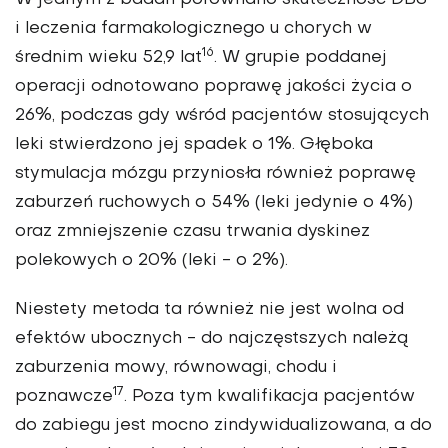
i leczenia farmakologicznego u chorych w
16
średnim wieku 52,9 lat
. W grupie poddanej
operacji odnotowano poprawę jakości życia o
26%, podczas gdy wśród pacjentów stosujących
leki stwierdzono jej spadek o 1%. Głęboka
stymulacja mózgu przyniosła również poprawę
zaburzeń ruchowych o 54% (leki jedynie o 4%)
oraz zmniejszenie czasu trwania dyskinez
polekowych o 20% (leki - o 2%).
Niestety metoda ta również nie jest wolna od
efektów ubocznych - do najczęstszych należą
zaburzenia mowy, równowagi, chodu i
17
poznawcze
. Poza tym kwalifikacja pacjentów
do zabiegu jest mocno zindywidualizowana, a do