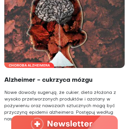
CHOROBA ALZHEIMERA
Alzheimer - cukrzyca mózgu
Nowe dowody sugerują, że cukier, dieta złożona z
wysoko przetworzonych produktów i azotany w
pożywieniu oraz nawozach sztucznych mogą być
przyczyną epidemii alzheimera. Postępuj według
naszego...