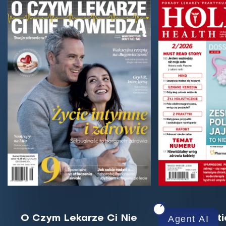
O Czym Lekarze Ci Nie
Holist
Agent AI