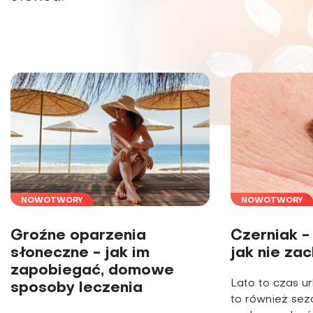
Choroby kobiece
Choroby laryngologicz
NOWOTWORY
NOWOTWORY
Groźne oparzenia
Czerniak -
słoneczne - jak im
jak nie za
zapobiegać, domowe
Lato to czas ur
sposoby leczenia
to również se