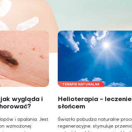
Choroby zakaźne i pasożytnicze
Nowotwory
Choroby zębów i dziąseł
ne
Odporność
TERAPIE NATURALNE
 jak wygląda i
Helioterapia - leczenie
chorować?
słońcem
lopów i opalania. Jest
Światło pobudza naturalne proc
zon wzmożonej
regeneracyjne, stymuluje przemi