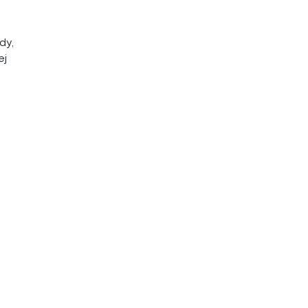
,
dy,
ej