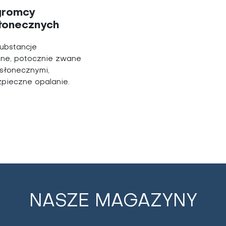
ogromcy
łonecznych
substancje
nne, potocznie zwane
wsłonecznymi,
pieczne opalanie.
NASZE MAGAZYNY