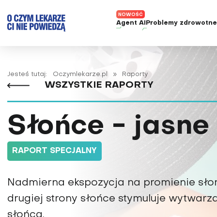
Agent AI
Problemy zdrowotn
ADHD
Diagnost
Alergie
Leczeni
Jesteś tutaj:
Oczymlekarze.pl
»
Raporty
WSZYSTKIE RAPORTY
Astma
Nowe me
Autyzm
Prawa p
Słońce - jasne
Bezsenność
Borelioza
Bóle głowy i migreny
RAPORT SPECJALNY
Celiakia
Choroba Alzheimera
Nadmierna ekspozycja na promienie sło
Choroba Parkinsona
drugiej strony słońce stymuluje wytwarz
Choroby jelit
słońca.