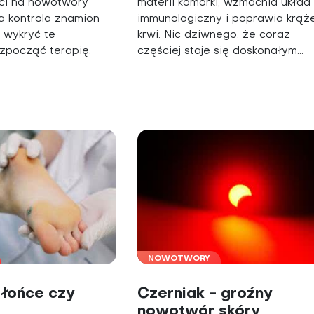
ci na nowotwory
materii komórki, wzmacnia układ
a kontrola znamion
immunologiczny i poprawia krąż
 wykryć te
krwi. Nic dziwnego, że coraz
ozpocząć terapię,
częściej staje się doskonałym...
NOWOTWORY
słońce czy
Czerniak - groźny
nowotwór skóry