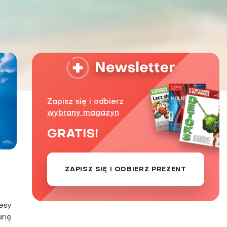
Zaburzenie mikrobioty jelitowej
Choroby od A do Z
Zapisz się i odbierz
wybrany magazyn
GRATIS!
ZAPISZ SIĘ I ODBIERZ PREZENT
esy
anę