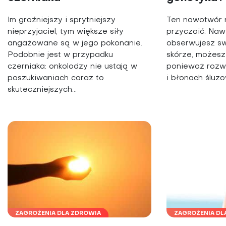
Im groźniejszy i sprytniejszy
Ten nowotwór n
nieprzyjaciel, tym większe siły
przyczaić. Nawe
angażowane są w jego pokonanie.
obserwujesz s
Podobnie jest w przypadku
skórze, możesz 
czerniaka: onkolodzy nie ustają w
ponieważ rozwi
poszukiwaniach coraz to
i błonach śluz
skuteczniejszych...
ZAGROŻENIA DLA ZDROWIA
ZAGROŻENIA DL