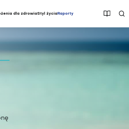
żenia dla zdrowia
Styl życia
Raporty
męczenie
Aktywność fizyczna
Osteoporoza
Parenting
Pęcherz i nerki
Psychologia
Stwardnienie rozsiane (SM)
ębienie
Redakcja poleca
Udar mózgu
ść
Seks
Uzależnienia
, stawy
Stres
Wysoki cholesterol
Świat wokół nas
Zaburzenia hormonalne
Uroda i pielęgnacja
Zaburzenia odżywiania
tętnicze
Wywiady i opinie
Zaburzenia pamięci i
koncentracji
yłość
onę
Zaburzenia psychiczne i choroby
układu nerwowego