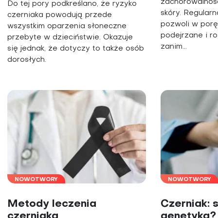
zachorowalnoś
Do tej pory podkreślano, że ryzyko
skóry. Regularn
czerniaka powodują przede
pozwoli w porę
wszystkim oparzenia słoneczne
podejrzane i r
przebyte w dzieciństwie. Okazuje
zanim...
się jednak, że dotyczy to także osób
dorosłych.
NOWOTWORY
NOWOTWORY
Metody leczenia
Czerniak: 
czerniaka
genetyka?