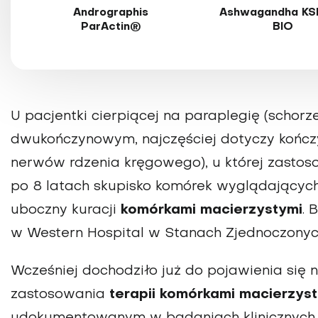
Andrographis
Ashwagandha KS
ParActin®
BIO
U pacjentki cierpiącej na paraplegię (schor
dwukończynowym, najczęściej dotyczy kończ
nerwów rdzenia kręgowego), u której zastos
po 8 latach skupisko komórek wyglądających 
uboczny kuracji
komórkami macierzystymi
. 
w Western Hospital w Stanach Zjednoczonyc
Wcześniej dochodziło już do pojawienia się
zastosowania
terapii komórkami macierzys
udokumentowanym w badaniach klinicznych,