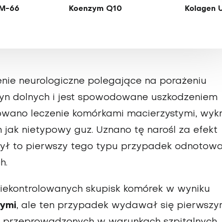
M-66
Koenzym Q10
Kolagen 
zenie neurologiczne polegające na porażeniu
yn dolnych i jest spowodowane uszkodzeniem
owano leczenie komórkami macierzystymi, wyk
jak nietypowy guz. Uznano tę narośl za efekt
Był to pierwszy tego typu przypadek odnotow
h.
 niekontrolowanych skupisk komórek w wyniku
tymi
, ale ten przypadek wydawał się pierwsz
 przeprowadzonych w warunkach szpitalnych.