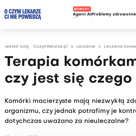
Agent AI
Problemy zdrowotn
ADHD
Diagnost
Alergie
Leczeni
Jesteś tutaj:
Oczymlekarze.pl
»
Leczenie
»
Leczenie konw
Astma
Nowe me
Terapia komórkam
Autyzm
Prawa p
Bezsenność
czy jest się czego
Borelioza
Bóle głowy i migreny
Komórki macierzyste mają niezwykłą zdo
Celiakia
organizmu, czy jednak potrafimy je kontr
Choroba Alzheimera
dotychczas uważano za nieuleczalne?
Choroba Parkinsona
Choroby jelit