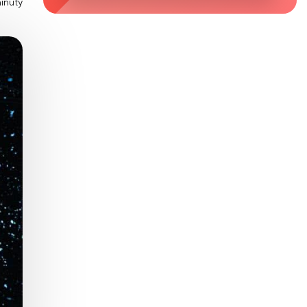
minuty
Zaburzenie mikrobioty jelitowej
Choroby od A do Z