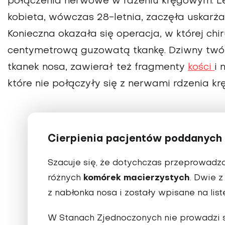
połączenia nerwowe w rdzeniu kręgowym. Le
kobieta, wówczas 28-letnia, zaczęła uskarża
Konieczna okazała się operacja, w której chi
centymetrową guzowatą tkankę. Dziwny twór
tkanek nosa, zawierał też fragmenty
kości
i 
które nie połączyły się z nerwami rdzenia k
Cierpienia pacjentów poddanych 
Szacuje się, że dotychczas przeprowad
komórek macierzystych
różnych
. Dwie 
z nabłonka nosa i zostały wpisane na lis
W Stanach Zjednoczonych nie prowadzi się