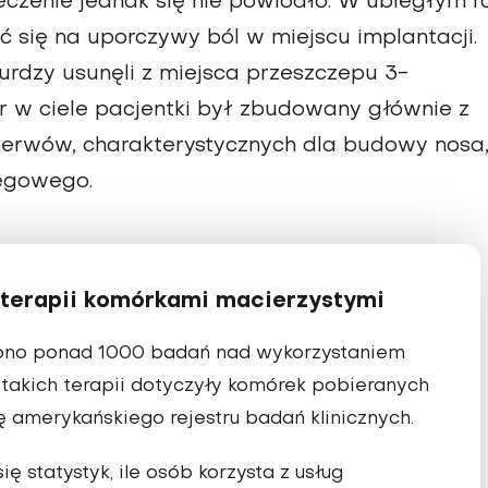
czenie jednak się nie powiodło. W ubiegłym r
ć się na uporczywy ból w miejscu implantacji.
rurdzy usunęli z miejsca przeszczepu 3-
 w ciele pacjentki był zbudowany głównie z
nerwów, charakterystycznych dla budowy nosa
ręgowego.
terapii komórkami macierzystymi
zono ponad 1000 badań nad wykorzystaniem
z takich terapii dotyczyły komórek pobieranych
tę amerykańskiego rejestru badań klinicznych.
 statystyk, ile osób korzysta z usług