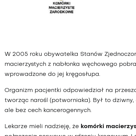
W 2005 roku obywatelka Stanów Zjednoczon
macierzystych z nabłonka węchowego pobrane
wprowadzone do jej kręgosłupa.
Organizm pacjentki odpowiedział na przes
tworząc narośl (potworniaka). Był to dziwny,
ale bez cech kancerogennych.
Lekarze mieli nadzieję, że
komórki macierzy