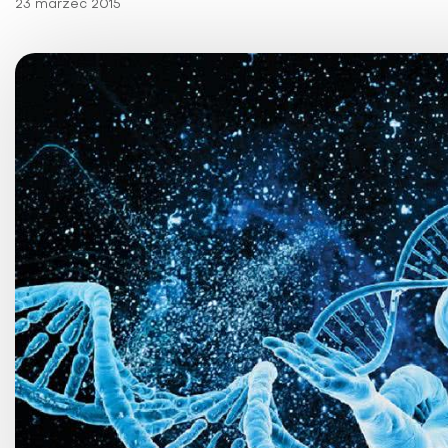
23 marzec 2015
Choroby kobiece
Choroby laryngologicz