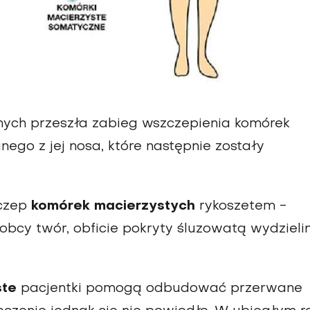
ych przeszła zabieg wszczepienia komórek
go z jej nosa, które następnie zostały
zczep
komórek macierzystych
rykoszetem -
 obcy twór, obficie pokryty śluzowatą wydzieli
ste
pacjentki pomogą odbudować przerwane