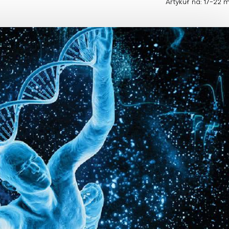
Choroby zakaźne i pasożytnicze
Artykuł na: 17-22 
Nowotwory
Choroby zębów i dziąseł
ne
Odporność