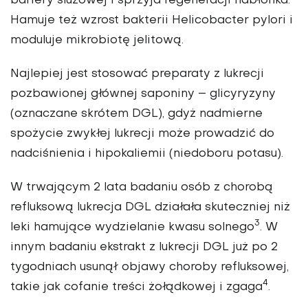
bariery śluzowej i sprzyja regeneracji nabłonka.
Hamuje też wzrost bakterii Helicobacter pylori i
moduluje mikrobiotę jelitową.
Najlepiej jest stosować preparaty z lukrecji
pozbawionej głównej saponiny – glicyryzyny
(oznaczane skrótem DGL), gdyż nadmierne
spożycie zwykłej lukrecji może prowadzić do
nadciśnienia i hipokaliemii (niedoboru potasu).
W trwającym 2 lata badaniu osób z chorobą
refluksową lukrecja DGL działała skuteczniej niż
3
leki hamujące wydzielanie kwasu solnego
. W
innym badaniu ekstrakt z lukrecji DGL już po 2
tygodniach usunął objawy choroby refluksowej,
4
takie jak cofanie treści żołądkowej i zgaga
.