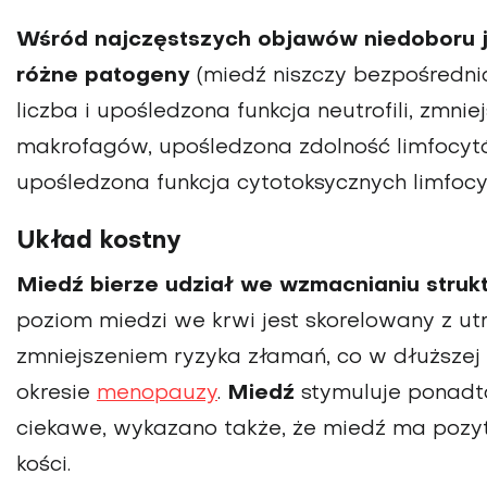
Wśród najczęstszych objawów niedoboru 
różne patogeny
(miedź niszczy bezpośrednio
liczba i upośledzona funkcja neutrofili, zm
makrofagów, upośledzona zdolność limfocyt
upośledzona funkcja cytotoksycznych limfoc
Układ kostny
Miedź bierze udział we wzmacnianiu struktu
poziom miedzi we krwi jest skorelowany z ut
zmniejszeniem ryzyka złamań, co w dłuższej 
okresie
menopauzy
.
Miedź
stymuluje ponadt
ciekawe, wykazano także, że miedź ma pozy
kości.