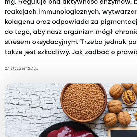
mg. Reguluje ona aktywność enzymów, 
Choroby kobiece
reakcjach immunologicznych, wytwarzan
Choroby laryngologicz
kolagenu oraz odpowiada za pigmentacj
do tego, aby nasz organizm mógł chroni
stresem oksydacyjnym. Trzeba jednak pam
także jest szkodliwy. Jak zadbać o praw
27 styczeń 2026