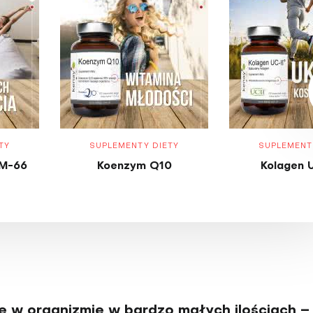
TY
SUPLEMENTY DIETY
SUPLEMENT
M-66
Koenzym Q10
Kolagen 
e w organizmie w bardzo małych ilościach –