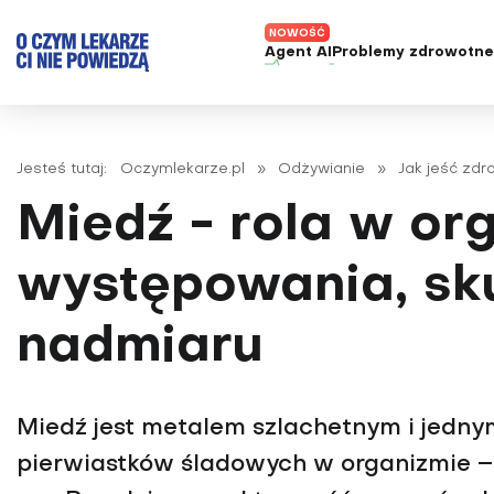
Agent AI
Problemy zdrowotn
ADHD
Diagnost
Alergie
Leczeni
Jesteś tutaj:
Oczymlekarze.pl
»
Odżywianie
»
Jak jeść zd
Astma
Nowe me
Miedź - rola w or
Autyzm
Prawa p
Bezsenność
występowania, sku
Borelioza
nadmiaru
Bóle głowy i migreny
Celiakia
Choroba Alzheimera
Miedź jest metalem szlachetnym i jednym
Choroba Parkinsona
pierwiastków śladowych w organizmie – w
Choroby jelit