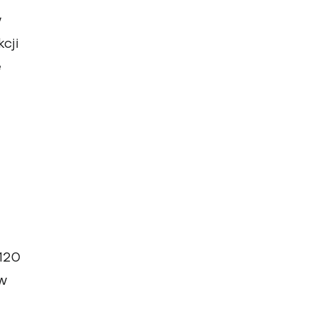
w
cji
e
120
 w