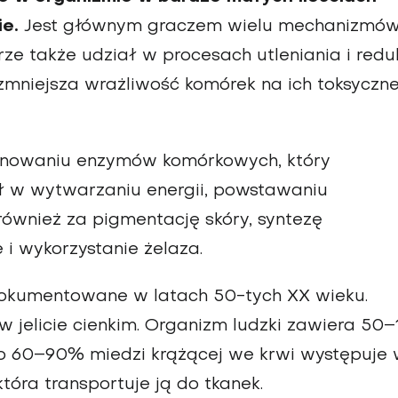
ie.
Jest głównym graczem wielu mechanizmó
ze także udział w procesach utleniania i reduk
 zmniejsza wrażliwość komórek na ich toksyczn
jonowaniu enzymów komórkowych, który
 w wytwarzaniu energii, powstawaniu
również za pigmentację skóry, syntezę
 i wykorzystanie żelaza.
 udokumentowane w latach 50-tych XX wieku.
 jelicie cienkim. Organizm ludzki zawiera 50–
ło 60–90% miedzi krążącej we krwi występuje
tóra transportuje ją do tkanek.