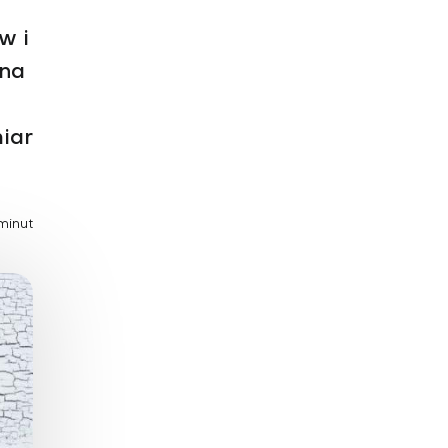
Zaburzenie mikrobioty jelitowej
w i
Choroby od A do Z
dna
iar
 minut