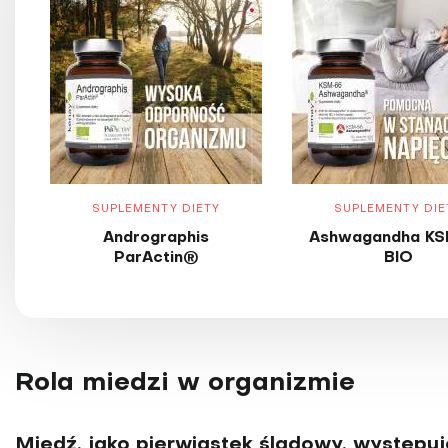
SUPLEMENTY DIETY
SUPLEMENTY DIE
Andrographis
Ashwagandha KS
ParActin®
BIO
Rola miedzi w organizmie
Miedź, jako pierwiastek śladowy, występuj