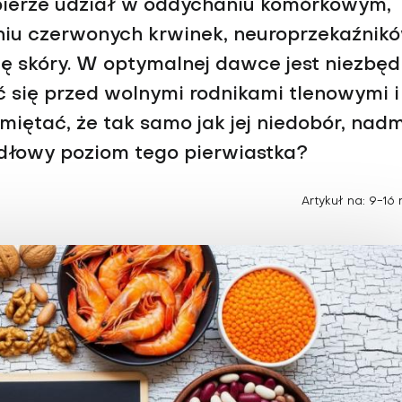
Choroby zakaźne i pasożytnicze
bierze udział w oddychaniu komórkowym,
Nowotwory
Choroby zębów i dziąseł
iu czerwonych krwinek, neuroprzekaźnikó
ne
Odporność
ę skóry. W optymalnej dawce jest niezbę
ć się przed wolnymi rodnikami tlenowymi i
iętać, że tak samo jak jej niedobór, nadm
idłowy poziom tego pierwiastka?
Artykuł na: 9-16