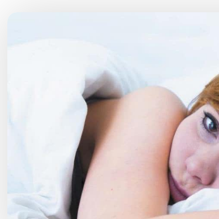
Choroby kobiece
Choroby laryngologicz