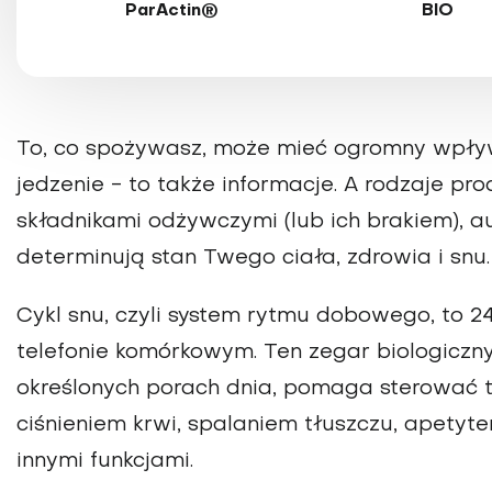
ParActin®
BIO
To, co spożywasz, może mieć ogromny wpływ 
jedzenie - to także informacje. A rodzaje pr
składnikami odżywczymi (lub ich brakiem), a
determinują stan Twego ciała, zdrowia i snu.
Cykl snu, czyli system rytmu dobowego, to 2
telefonie komórkowym. Ten zegar biologicz
określonych porach dnia, pomaga sterować 
ciśnieniem krwi, spalaniem tłuszczu, apetyt
innymi funkcjami.