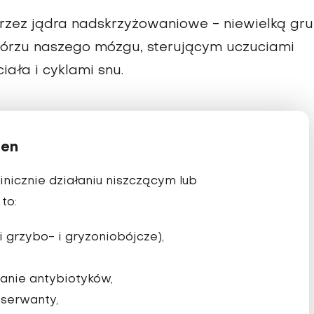
zez jądra nadskrzyżowaniowe - niewielką gr
rzu naszego mózgu, sterującym uczuciami
iała i cyklami snu.
sen
nicznie działaniu niszczącym lub
to:
i grzybo- i gryzoniobójcze),
anie antybiotyków,
nserwanty,