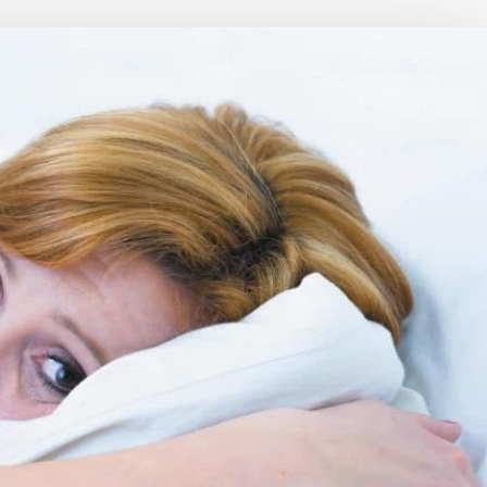
Choroby zakaźne i pasożytnicze
Nowotwory
Choroby zębów i dziąseł
ne
Odporność