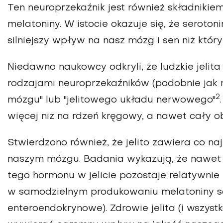
Ten neuroprzekaźnik jest również składniki
melatoniny. W istocie okazuje się, że serot
silniejszy wpływ na nasz mózg i sen niż któr
Niedawno naukowcy odkryli, że ludzkie jelit
rodzajami neuroprzekaźników (podobnie jak m
2
mózgu" lub "jelitowego układu nerwowego"
więcej niż na rdzeń kręgowy, a nawet cały
Stwierdzono również, że jelito zawiera co na
naszym mózgu. Badania wykazują, że nawet p
tego hormonu w jelicie pozostaje relatywnie
w samodzielnym produkowaniu melatoniny są 
enteroendokrynowe). Zdrowie jelita (i wszyst