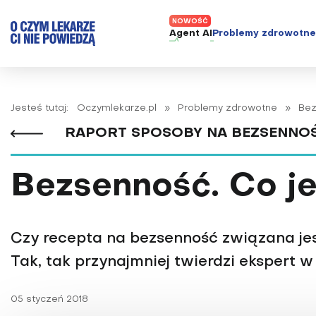
Agent AI
Problemy zdrowotn
ADHD
Diagnost
Alergie
Leczeni
Jesteś tutaj:
Oczymlekarze.pl
»
Problemy zdrowotne
»
Be
Astma
Nowe me
RAPORT SPOSOBY NA BEZSENNO
Autyzm
Prawa p
Bezsenność
Bezsenność. Co je
Borelioza
Bóle głowy i migreny
Celiakia
Czy recepta na bezsenność związana je
Choroba Alzheimera
Tak, tak przynajmniej twierdzi ekspert 
Choroba Parkinsona
05 styczeń 2018
Choroby jelit