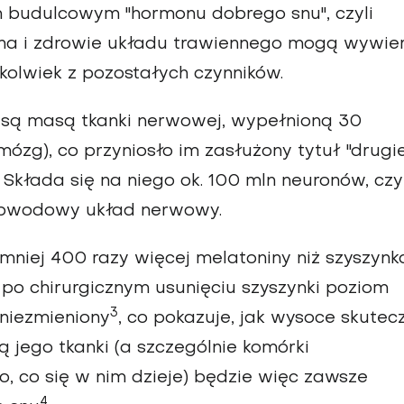
em budulcowym "hormonu dobrego snu", czyli
onina i zdrowie układu trawiennego mogą wywie
ykolwiek z pozostałych czynników.
a są masą tkanki nerwowej, wypełnioną 30
ózg), co przyniosło im zasłużony tytuł "drugi
. Składa się na niego ok. 100 mln neuronów, czyl
 obwodowy układ nerwowy.
jmniej 400 razy więcej melatoniny niż szyszyn
o chirurgicznym usunięciu szyszynki poziom
3
 niezmieniony
, co pokazuje, jak wysoce skutec
jego tkanki (a szczególnie komórki
ko, co się w nim dzieje) będzie więc zawsze
4