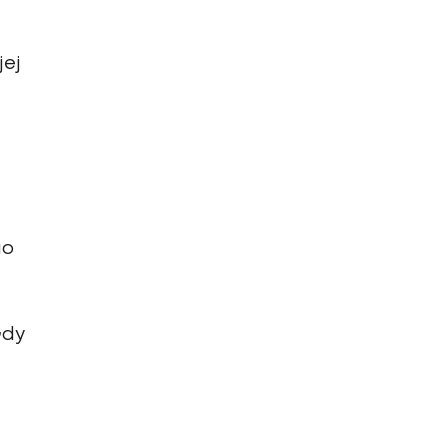
jej
go
Gdy