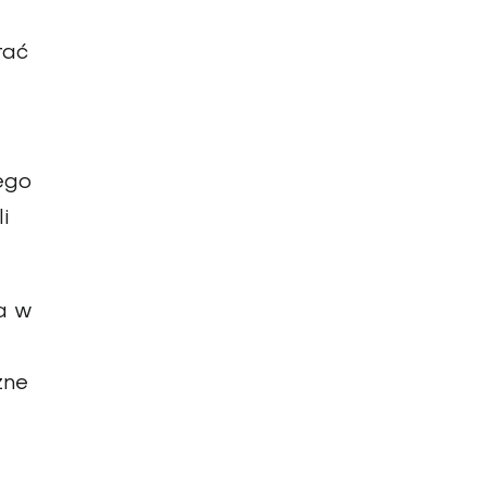
rać
ego
i
ka w
zne