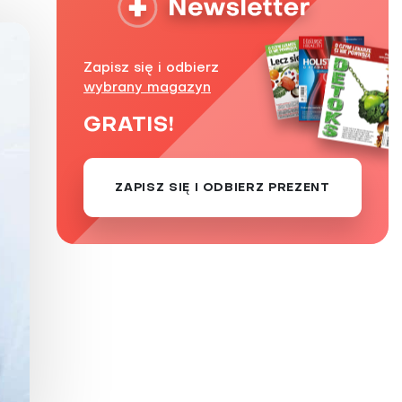
Zaburzenie mikrobioty jelitowej
Choroby od A do Z
Zapisz się i odbierz
wybrany magazyn
GRATIS!
ZAPISZ SIĘ I ODBIERZ PREZENT