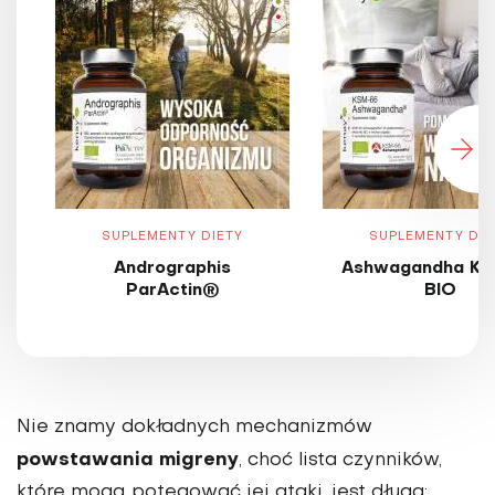
SUPLEMENTY DIETY
SUPLEMENTY DIE
Andrographis
Ashwagandha KS
ParActin®
BIO
Nie znamy dokładnych mechanizmów
powstawania migreny
, choć lista czynników,
które mogą potęgować jej ataki, jest długa: