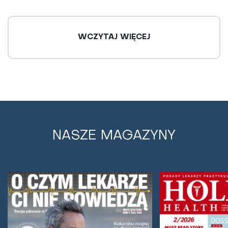
WCZYTAJ WIĘCEJ
NASZE MAGAZYNY
Głowa boli także z przedawkowania
leków przeciwbólowych. Jest szansa dla
cierpiących na migreny
Przewlekłe stosowanie leków przeciwbólowych na
własną rękę może doprowadzić do uzależnienia i
wystąpienia tzw. bólów głowy z odbicia. Niedawno...