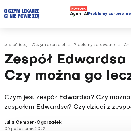
Agent AI
Problemy zdrowotn
ADHD
Diagnost
Alergie
Leczeni
Jesteś tutaj:
Oczymlekarze.pl
»
Problemy zdrowotne
»
Cho
Astma
Nowe me
Zespół Edwardsa –
Autyzm
Prawa p
Bezsenność
Czy można go lec
Borelioza
Bóle głowy i migreny
Czym jest zespół Edwardsa? Czy można 
Celiakia
zespołem Edwardsa? Czy dzieci z zesp
Choroba Alzheimera
Choroba Parkinsona
Julia Cember-Ogorzałek
Choroby jelit
06 październik 2022