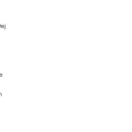
ej
e
h