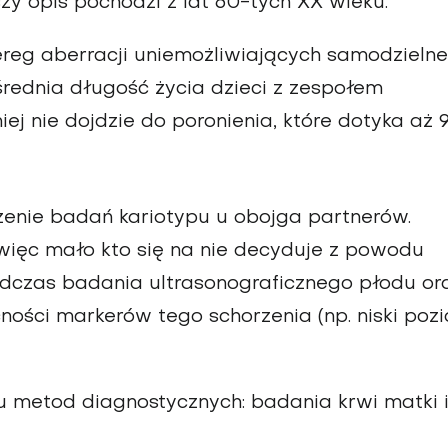
y opis pochodzi z lat 60-tych XX wieku.
eg aberracji uniemożliwiających samodzielne
średnia długość życia dzieci z zespołem
iej nie dojdzie do poronienia, które dotyka aż
zenie badań kariotypu u obojga partnerów.
 więc mało kto się na nie decyduje z powodu
odczas badania ultrasonograficznego płodu or
ości markerów tego schorzenia (np. niski poz
u metod diagnostycznych: badania krwi matki 