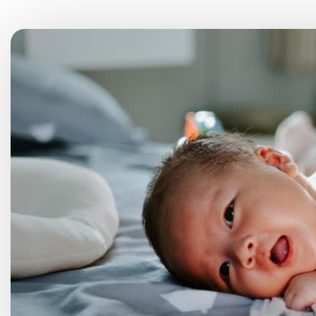
Choroby kobiece
Choroby laryngologicz