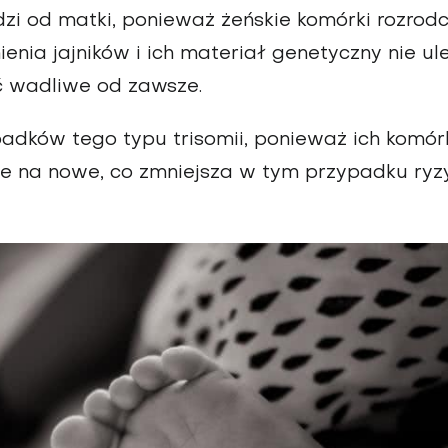
i od matki, ponieważ żeńskie komórki rozrod
ienia jajników i ich materiał genetyczny nie ul
yć wadliwe od zawsze.
dków tego typu trisomii, ponieważ ich komór
ane na nowe, co zmniejsza w tym przypadku ryz