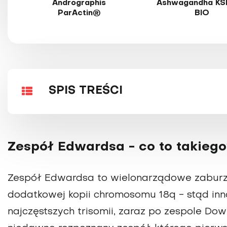
Andrographis
Ashwagandha KS
ParActin®
BIO
SPIS TREŚCI
Zespół Edwardsa - co to takieg
Zespół Edwardsa to wielonarządowe zaburze
dodatkowej kopii chromosomu 18q - stąd inn
najczęstszych trisomii, zaraz po zespole Do