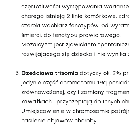
częstotliwości występowania wariant
chorego istnieją 2 linie komórkowe, z
szeroki wachlarz fenotypów: od wyra
śmierci, do fenotypu prawidłowego.
Mozaicyzm jest zjawiskiem spontaniczn
rozwijającego się dziecka i nie wynika 
Częściowa trisomia
dotyczy ok. 2% p
jedynie część chromosomu 18q posiada 
zrównoważonej, czyli zamiany fragme
kawałkach i przyczepiają do innych c
Umiejscowienie w chromosomie potrój
nasilenie objawów choroby.