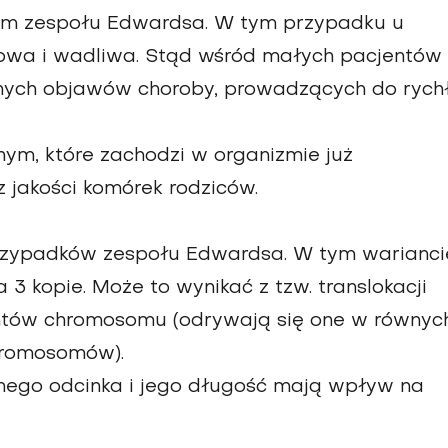
em zespołu Edwardsa. W tym przypadku u
drowa i wadliwa. Stąd wśród małych pacjentów
źnych objawów choroby, prowadzących do rychł
ym, które zachodzi w organizmie już
z jakości komórek rodziców.
rzypadków zespołu Edwardsa. W tym warianci
3 kopie. Może to wynikać z tzw. translokacji
ntów chromosomu (odrywają się one w równyc
hromosomów).
nego odcinka i jego długość mają wpływ na