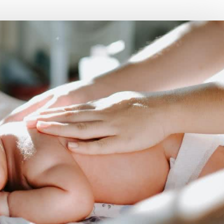
Choroby zakaźne i pasożytnicze
Nowotwory
Choroby zębów i dziąseł
ne
Odporność