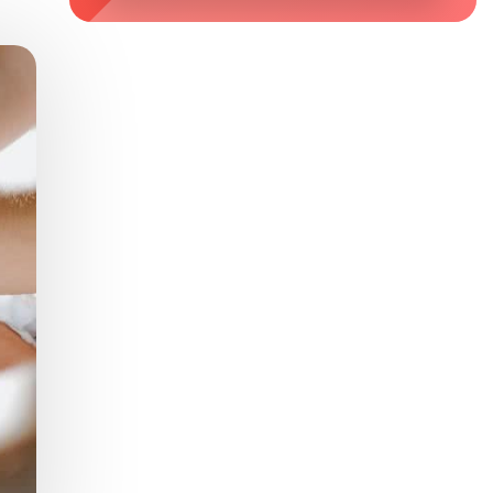
Zaburzenie mikrobioty jelitowej
Choroby od A do Z