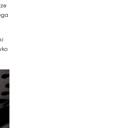
cze
ega
ki
yko