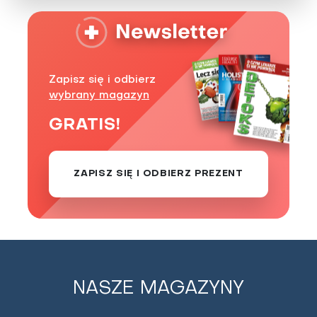
Zapisz się i odbierz
wybrany magazyn
GRATIS!
ZAPISZ SIĘ I ODBIERZ PREZENT
Choroba Gravesa- -Basedowa -
naturalne sposoby leczenia
NASZE MAGAZYNY
Choroba Gravesa-Basedowa to najczęściej