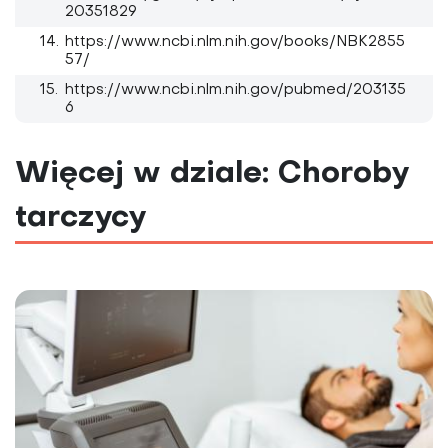
20351829
https://www.ncbi.nlm.nih.gov/books/NBK2855
57/
https://www.ncbi.nlm.nih.gov/pubmed/203135
6
Więcej w dziale: Choroby
tarczycy