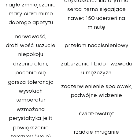
częstoskurcz lub arytmia
nagłe zmniejszenie
serca, tętno sięgające
masy ciała mimo
nawet 150 uderzeń na
dobrego apetytu
minutę
nerwowość,
drażliwość, uczucie
przełom nadciśnieniowy
niepokoju
drżenie dłoni,
zaburzenia libido i wzwodu
pocenie się
u mężczyzn
gorsza tolerancja
zaczerwienienie spojówek,
wysokich
podwójne widzenie
temperatur
wzmożona
światłowstręt
perystaltyka jelit
powiększenie
rzadkie mruganie