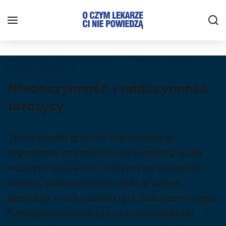
Jesteś tutaj:
Oczymlekarze.pl
»
Problemy zdrowotne
»
Choroby tarczycy
Niedoczynność i nadczynność
tarczycy
Ten niewielki gruczoł odpowiada w
organizmie za prawidłowy przebieg wielu
ważnych procesów, wpływa na płodność,
nastrój, wahania masy ciała, a nawet...
decyduje o sile uścisku ręki. Zaburzenia jego
funkcjonowania dotyczą coraz większej