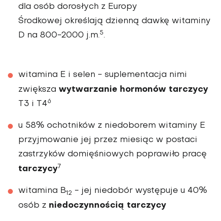
dla osób dorosłych z Europy
Środkowej określają dzienną dawkę witaminy
5
D na 800-2000 j.m.
.
witamina E i selen
- suplementacja nimi
wytwarzanie hormonów tarczycy
zwiększa
6
T3 i T4
u 58% ochotników z niedoborem witaminy E
przyjmowanie jej przez miesiąc w postaci
zastrzyków domięśniowych poprawiło pracę
7
tarczycy
witamina B
- jej niedobór występuje u 40%
12
niedoczynnością tarczycy
osób z