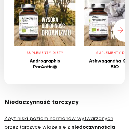
SUPLEMENTY DIETY
SUPLEMENTY DIE
Andrographis
Ashwagandha KS
ParActin®
BIO
Niedoczynność tarczycy
Zbyt niski poziom hormonów wytwarzanych
niedoczynnością
przez tarczycę
wiąże się z