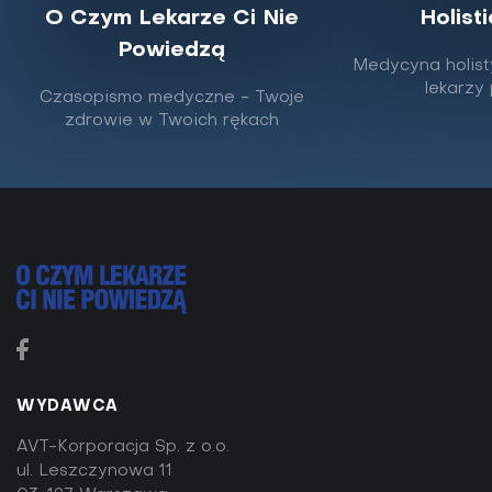
O Czym Lekarze Ci Nie
Holist
odżywczych potrzebuje tarczyca
Powiedzą
Medycyna holist
Sposób, w jaki się odżywiamy, jest w stanie istotnie
lekarzy
pomóc lub zaszkodzić gruczołowi tar­
Czasopismo medyczne - Twoje
zdrowie w Twoich rękach
czycy. Dysponując odpowiedni­mi informacjami,
można...
WYDAWCA
AVT-Korporacja Sp. z o.o.
ul. Leszczynowa 11