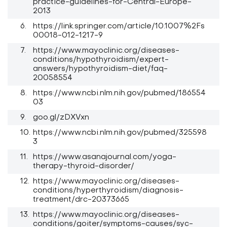
practice-guidelines-for-Central-Europe-
2013
https://link.springer.com/article/10.1007%2Fs
00018-012-1217-9
https://www.mayoclinic.org/diseases-
conditions/hypothyroidism/expert-
answers/hypothyroidism-diet/faq-
20058554
https://www.ncbi.nlm.nih.gov/pubmed/186554
03
goo.gl/zDXVxn
https://www.ncbi.nlm.nih.gov/pubmed/325598
3
https://www.asanajournal.com/yoga-
therapy-thyroid-disorder/
https://www.mayoclinic.org/diseases-
conditions/hyperthyroidism/diagnosis-
treatment/drc-20373665
https://www.mayoclinic.org/diseases-
conditions/goiter/symptoms-causes/syc-