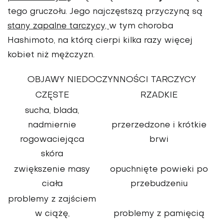
tego gruczołu. Jego najczęstszą przyczyną są
stany zapalne tarczycy,
w tym
choroba
Hashimoto,
na którą cierpi kilka razy więcej
kobiet niż mężczyzn.
OBJAWY NIEDOCZYNNOŚCI TARCZYCY
CZĘSTE
RZADKIE
sucha, blada,
nadmiernie
przerzedzone i krótkie
rogowaciejąca
brwi
skóra
zwiększenie masy
opuchnięte powieki po
ciała
przebudzeniu
problemy z zajściem
w ciążę,
problemy z pamięcią