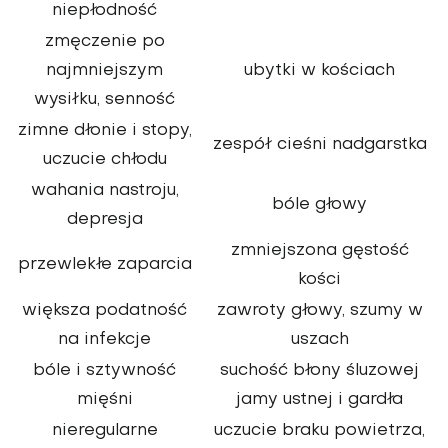
niepłodność
zmęczenie po
najmniejszym
ubytki w kościach
wysiłku, senność
zimne dłonie i stopy,
zespół cieśni nadgarstka
uczucie chłodu
wahania nastroju,
bóle głowy
depresja
zmniejszona gęstość
przewlekłe zaparcia
kości
większa podatność
zawroty głowy, szumy w
na infekcje
uszach
bóle i sztywność
s
uchość błony śluzowej
mięśni
jamy ustnej i gardła
nieregularne
uczucie braku powietrza,