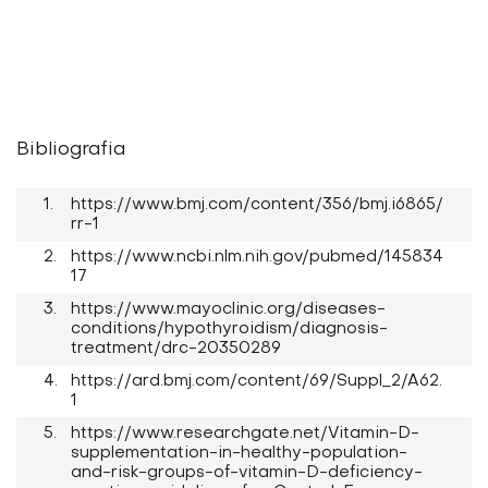
Bibliografia
https://www.bmj.com/content/356/bmj.i6865/
rr-1
https://www.ncbi.nlm.nih.gov/pubmed/145834
17
https://www.mayoclinic.org/diseases-
conditions/hypothyroidism/diagnosis-
treatment/drc-20350289
https://ard.bmj.com/content/69/Suppl_2/A62.
1
https://www.researchgate.net/Vitamin-D-
supplementation-in-healthy-population-
and-risk-groups-of-vitamin-D-deficiency-