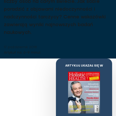
liczby osób na całym świecie. Jak sobie
poradzić z objawami niedoczynności i
nadczynności tarczycy? Cenne wskazówki
zawierają wyniki najnowszych badań
naukowych.
17 październik 2018
Artykuł na: 6-9 minut
ARTYKUŁ UKAZAŁ SIĘ W