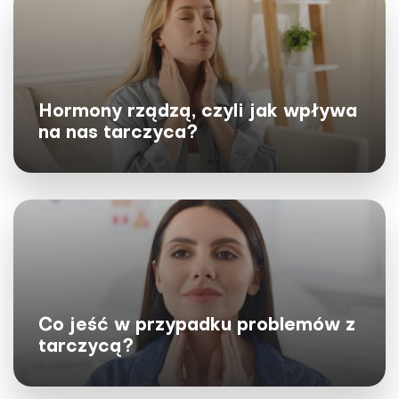
Hormony rządzą, czyli jak wpływa
na nas tarczyca?
Dieta dla tarczycy: top produkty
wspomagające i te, które szkodzą
Co jeść w przypadku problemów z
Nie bez kozery endokrynolodzy nazywają tarczycę
tarczycą?
królową. Organ ten wpływa bowiem na
funkcjonowanie praktycznie każdej komórki, tkanki i
narządu w...