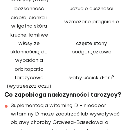
tarczycy (wole)
bezsenność
uczucie duszności
ciepła, cienka i
wzmożone pragnienie
wilgotna skóra
kruche, łamliwe
włosy ze
częste stany
skłonnością do
podgorączkowe
wypadania
orbitopatia
9
tarczycowa
słaby uścisk dłoni
(wytrzeszcz oczu)
Co zapobiega nadczynności tarczycy?
Suplementacja witaminą D
- niedobór
witaminy D może zaostrzać lub wywoływać
objawy choroby Gravesa-Basedowa, a