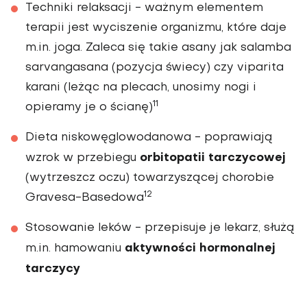
Techniki relaksacji
- ważnym elementem
terapii jest wyciszenie organizmu, które daje
m.in. joga. Zaleca się takie asany jak salamba
sarvangasana (pozycja świecy) czy viparita
karani (leżąc na plecach, unosimy nogi i
11
opieramy je o ścianę)
Dieta niskowęglowodanowa
- poprawiają
orbitopatii tarczycowej
wzrok w przebiegu
(wytrzeszcz oczu) towarzyszącej chorobie
12
Gravesa-Basedowa
Stosowanie leków
- przepisuje je lekarz, służą
aktywności hormonalnej
m.in. hamowaniu
tarczycy