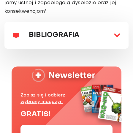
jamy ustnej i zapobiegają dysbiozie oraz jej
konsekwencjom¹.
BIBLIOGRAFIA
Zapisz się i odbierz
wybrany magazyn
GRATIS!