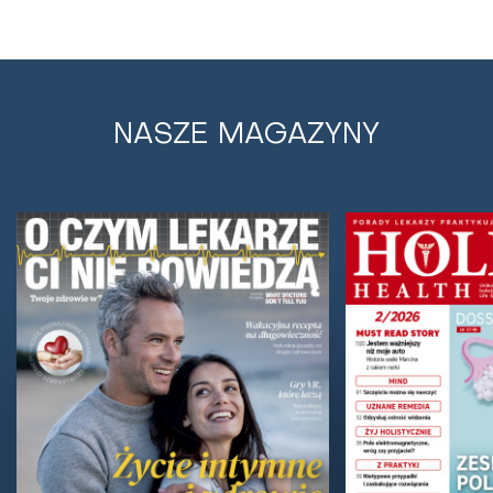
NASZE MAGAZYNY
Podniebienie gotyckie – skąd się bierze
i jak leczyć wysokie podniebienie?
Wąska szczęka, ściśnięte zęby, ciągle otwarte usta,
skłonność do nieżytu nosa... Brzmi znajomo? To może
być podniebienie gotyckie. Dowiedz się,...