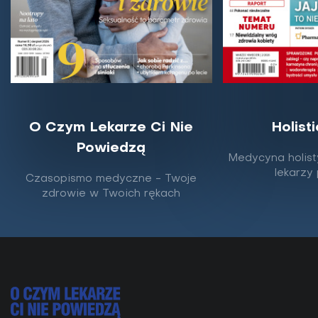
O Czym Lekarze Ci Nie
Holist
Powiedzą
Dlaczego coraz częściej mamy krzywe
Medycyna holist
zęby? Winne miękkie jedzenie?
lekarzy
Czasopismo medyczne - Twoje
zdrowie w Twoich rękach
Antropolodzy są zgodni co do tego, że coś wywarło
przemożny wpływ na budowę ludzkiej szczęki i
ustawienie zębów, jednak medycyna głównego nurtu
i...