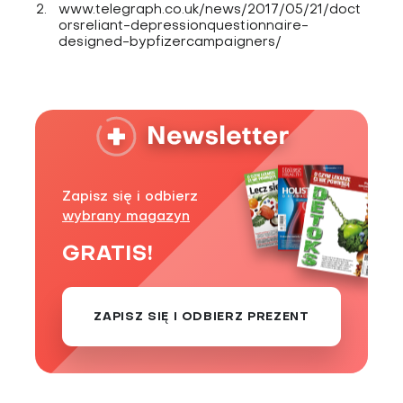
www.telegraph.co.uk/news/2017/05/21/doct
orsreliant-depressionquestionnaire-
designed-bypfizercampaigners/
Zapisz się i odbierz
wybrany magazyn
GRATIS!
ZAPISZ SIĘ I ODBIERZ PREZENT