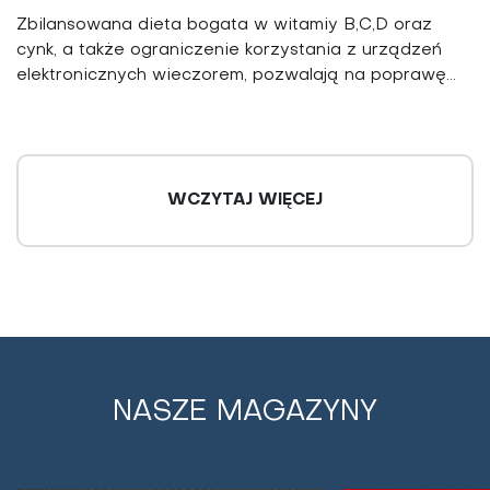
Zbilansowana dieta bogata w witamiy B,C,D oraz
cynk, a także ograniczenie korzystania z urządzeń
elektronicznych wieczorem, pozwalają na poprawę...
WCZYTAJ WIĘCEJ
NASZE MAGAZYNY
Leki typu SSRI dla chorych na depresję
upośledzają układ nagrody w mózgu