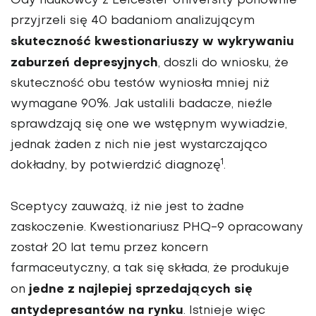
Gdy naukowcy z Leicester University ponownie
przyjrzeli się 40 badaniom analizującym
skuteczność kwestionariuszy w wykrywaniu
zaburzeń depresyjnych
, doszli do wniosku, że
skuteczność obu testów wyniosła mniej niż
wymagane 90%. Jak ustalili badacze, nieźle
sprawdzają się one we wstępnym wywiadzie,
jednak żaden z nich nie jest wystarczająco
1
dokładny, by potwierdzić diagnozę
.
Sceptycy zauważą, iż nie jest to żadne
zaskoczenie. Kwestionariusz PHQ-9 opracowany
został 20 lat temu przez koncern
farmaceutyczny, a tak się składa, że produkuje
jedne z najlepiej sprzedających się
on
antydepresantów na rynku
. Istnieje więc