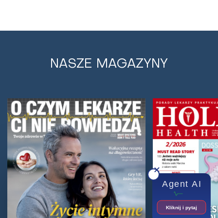
NASZE MAGAZYNY
Leki typu SSRI dla chorych na depresję
upośledzają układ nagrody w mózgu
Jak stwierdzono w nowym badaniu, leki typu SSRI
upośledzają układ nagrody w mózgu. Celeste
McGovern bada bezpieczne sposoby odstawienia...
Agent AI
Kliknij i pytaj