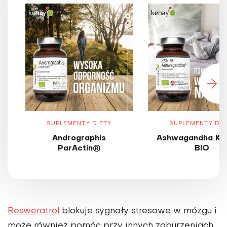
SUPLEMENTY DIETY
SUPLEMENTY DIE
Andrographis
Ashwagandha KS
ParActin®
BIO
Resweratrol
blokuje sygnały stresowe w mózgu i
może również pomóc przy innych zaburzeniach