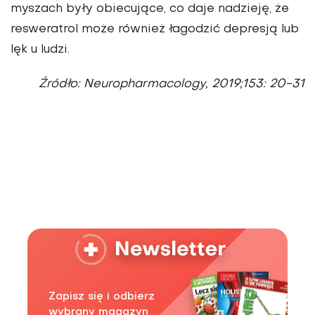
myszach były obiecujące, co daje nadzieję, że
resweratrol może również łagodzić depresją lub
lęk u ludzi.
Źródło: Neuropharmacology, 2019;153: 20-31
Zapisz się i odbierz
wybrany magazyn