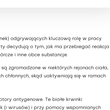
winek) odgrywających kluczową rolę w pracy
ty decydują o tym, jak ma przebiegać reakcja
rcze i inne obce substancje.
i są zgromadzone w niektórych rejonach ciała,
ch chłonnych, skąd uaktywniają się w ramach
ptory antygenowe. Te białe krwinki
ek (i wirusów) i przy pomocy wspomnianych