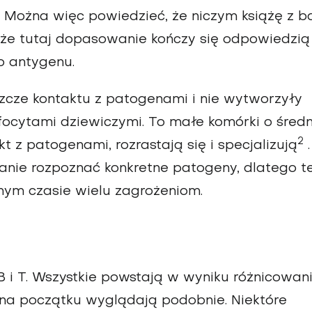
. Można więc powiedzieć, że niczym książę z ba
, że tutaj dopasowanie kończy się odpowiedzią
o antygenu.
szcze kontaktu z patogenami i nie wytworzyły
ocytami dziewiczymi. To małe komórki o średn
2
 z patogenami, rozrastają się i specjalizują
.
anie rozpoznać konkretne patogeny, dlatego t
ym czasie wielu zagrożeniom.
B i T. Wszystkie powstają w wyniku różnicowan
 na początku wyglądają podobnie. Niektóre