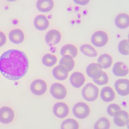
Choroby zakaźne i pasożytnicze
Nowotwory
Choroby zębów i dziąseł
ne
Odporność