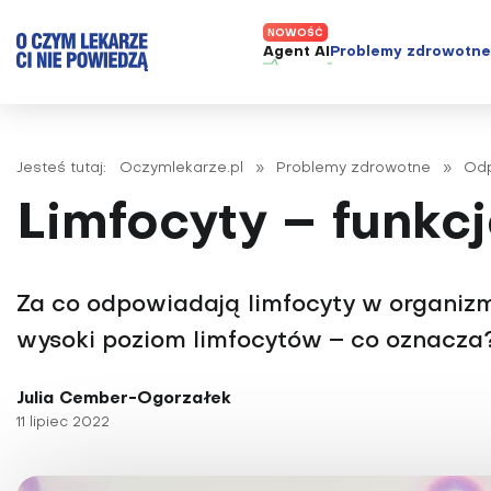
Agent AI
Problemy zdrowotn
ADHD
Diagnost
Alergie
Leczeni
Jesteś tutaj:
Oczymlekarze.pl
»
Problemy zdrowotne
»
Od
Astma
Nowe me
Limfocyty – funkc
Autyzm
Prawa p
Bezsenność
Borelioza
Za co odpowiadają limfocyty w organizmi
Bóle głowy i migreny
wysoki poziom limfocytów – co oznacza
Celiakia
Julia Cember-Ogorzałek
Choroba Alzheimera
11 lipiec 2022
Choroba Parkinsona
Choroby jelit