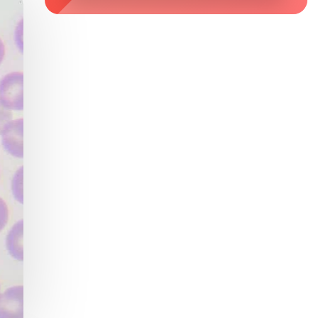
Zaburzenie mikrobioty jelitowej
Choroby od A do Z