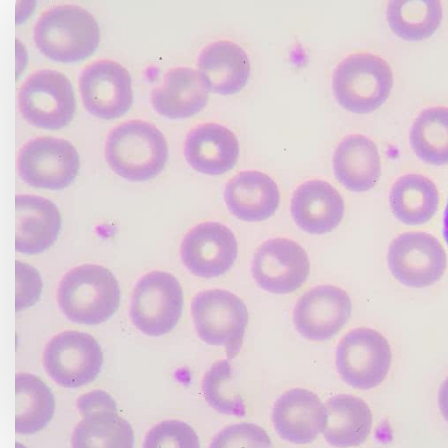
Choroby kobiece
Choroby laryngologicz