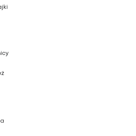
jki
icy
eż
ia