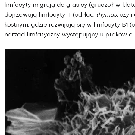
limfocyty migrują do grasicy (gruczoł w klat
dojrzewają limfocyty T (od łac.
thymus,
czyli
kostnym, gdzie rozwijają się w limfocyty B1 (
narząd limfatyczny występujący u ptaków o f