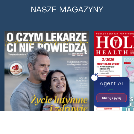
NASZE MAGAZYNY
Czy picie alkoholu może być dobre dla
naszego serca?
Ludzie spożywają napoje alkoholowe od czasów
starożytnych, a nawet prehistorycznych. Także dla
wielu z nas napoje te stanowią część życia...
Agent AI
Kliknij i pytaj