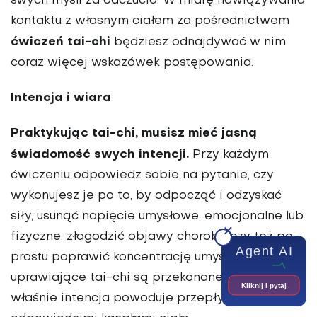
swych myśli za odczucia. W miarę nawiązywania
kontaktu z własnym ciałem za pośrednictwem
ćwiczeń tai-chi
będziesz odnajdywać w nim
coraz więcej wskazówek postępowania.
Intencja i wiara
Praktykując tai-chi, musisz mieć jasną
świadomość swych intencji.
Przy każdym
ćwiczeniu odpowiedz sobie na pytanie, czy
wykonujesz je po to, by odpocząć i odzyskać
siły, usunąć napięcie umysłowe, emocjonalne lub
fizyczne, złagodzić objawy choroby czy też po
Agent AI
prostu poprawić koncentrację umysłu. Osoby
uprawiające tai-chi są przekonane, że to
Kliknij i pytaj
właśnie intencja powoduje przepływ energii