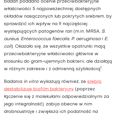
badań poddano ocenie przeciwbakteryjne
właściwości 5 najpowszechniej dostępnych
okładów nasączonych lub pokrytych srebrem, by
sprawdzić ich wpływ na 9 najczęściej
występujących patogenów ran (m.in. MRSA,
S.
aureus
,
Enterococcus faecalis
,
P. aeruginosa
i
E.
coli
). Okazało się, że wszystkie opatrunki mają
przeciwbakteryjne właściwości głównie w
stosunku do gram-ujemnych bakterii, ale działają
1
w różnym zakresie i z odmienną szybkością
.
Badania
in vitro
wykazują również, że
srebro
destabilizuje biofilm bakteryjny
(poprzez
łączenie się z molekułami odpowiedzialnymi za
jego integralność), zabija obecne w nim
drobnoustroje i zwiększa ich podatność na