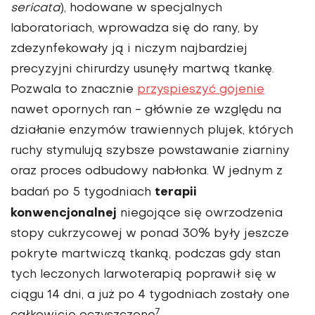
sericata
), hodowane w specjalnych
laboratoriach, wprowadza się do rany, by
zdezynfekowały ją i niczym najbardziej
precyzyjni chirurdzy usunęły martwą tkankę.
Pozwala to znacznie
przyspieszyć gojenie
nawet opornych ran - głównie ze względu na
działanie enzymów trawiennych plujek, których
ruchy stymulują szybsze powstawanie ziarniny
oraz proces odbudowy nabłonka. W jednym z
terapii
badań po 5 tygodniach
konwencjonalnej
niegojące się owrzodzenia
stopy cukrzycowej w ponad 30% były jeszcze
pokryte martwiczą tkanką, podczas gdy stan
tych leczonych larwoterapią poprawił się w
ciągu 14 dni, a już po 4 tygodniach zostały one
7