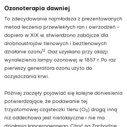
Ozonoterapia dawniej
To zdecydowanie najmłodsza z prezentowanych
metod leczenia przewlekłych ran i owrzodzeń -
dopiero w XIX w. stwierdzono zabójcze dla
drobnoustrojów tlenowych i beztlenowych
12
działanie ozonu
. Gaz uzyskano przy okazji
wynalezienia lampy ozonowej w 1857 r. Po raz
pierwszy generatora ozonu użyto do
oczyszczania krwi.
Później zaczęły pojawiać się kolejne doniesienia
potwierdzające, że podawanie tej
trzyatomowej cząsteczki tlenu (O
) drogą inną
3
niż oddechowa jest nietoksyczne i nie ma
działania kancerogennego. Choć na Zachodzie