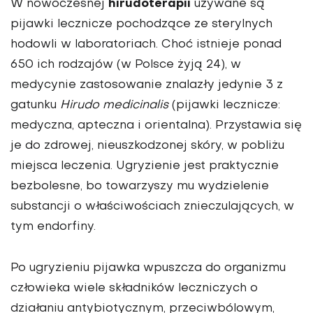
hirudoterapii
W nowoczesnej
używane są
pijawki lecznicze pochodzące ze sterylnych
hodowli w laboratoriach. Choć istnieje ponad
650 ich rodzajów (w Polsce żyją 24), w
medycynie zastosowanie znalazły jedynie 3 z
gatunku
Hirudo medicinalis
(pijawki lecznicze:
medyczna, apteczna i orientalna). Przystawia się
je do zdrowej, nieuszkodzonej skóry, w pobliżu
miejsca leczenia. Ugryzienie jest praktycznie
bezbolesne, bo towarzyszy mu wydzielenie
substancji o właściwościach znieczulających, w
tym endorfiny.
Po ugryzieniu pijawka wpuszcza do organizmu
człowieka wiele składników leczniczych o
działaniu antybiotycznym, przeciwbólowym,