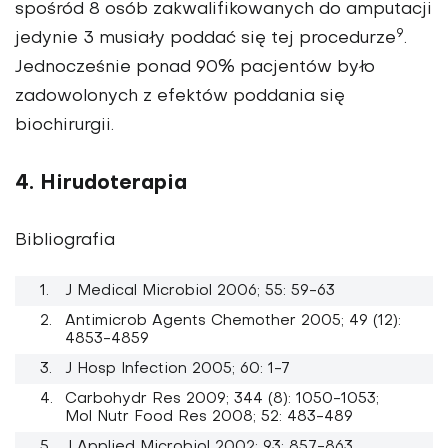
spośród 8 osób zakwalifikowanych do amputacji
9
jedynie 3 musiały poddać się tej procedurze
.
Jednocześnie ponad 90% pacjentów było
zadowolonych z efektów poddania się
biochirurgii.
4. Hirudoterapia
Bibliografia
J Medical Microbiol 2006; 55: 59-63
Antimicrob Agents Chemother 2005; 49 (12):
4853-4859
J Hosp Infection 2005; 60: 1-7
Carbohydr Res 2009; 344 (8): 1050-1053;
Mol Nutr Food Res 2008; 52: 483-489
J Applied Microbiol 2002; 93: 857-863