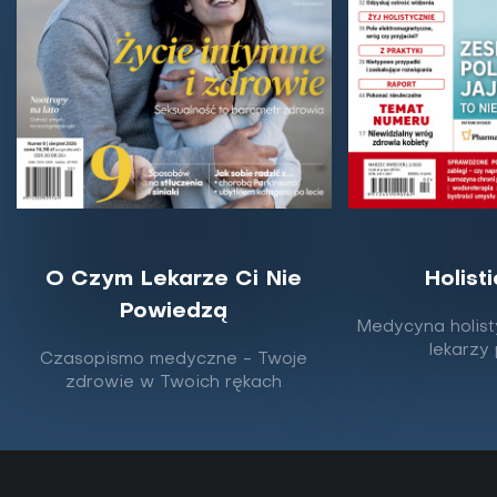
O Czym Lekarze Ci Nie
Holist
Powiedzą
Nostrzyk żółty - właściwości i
Medycyna holist
zastosowanie
lekarzy
Czasopismo medyczne - Twoje
zdrowie w Twoich rękach
Niezbyt rzucająca się w oczy roślina łąkowa, zwana
też melilotem zwyczajnym, kryje w sobie wiele
cennych właściwości. Od dawna obecna w...