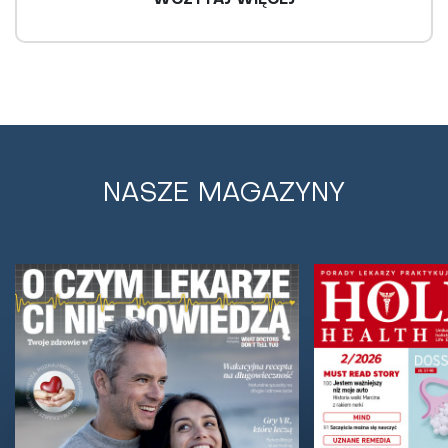
WCZYTAJ WIĘCEJ
NASZE MAGAZYNY
Leki roślinne skuteczne w infekcjach i
chorobach dziąseł
Jama ustna, podobnie jak inne części przewodu
pokarmowego, jest siedliskiem bardzo bogatej i
zróżnicowanej flory bakteryjnej, w większości...