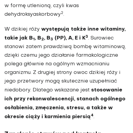
w formę utlenioną, czyli kwas
2
dehydroksyaskorbowy
.
występują także inne witaminy,
W dzikiej róży
3
takie jak B
, B
, B
(PP), A, E i K
. Surowiec
1
2
3
stanowi zatem prawdziwą bombę witaminową,
dzięki czemu jego działanie farmakologiczne
polega głównie na ogólnym wzmacnianiu
organizmu. Z drugiej strony owoc dzikiej róży i
jego przetwory mogą skutecznie uzupełniać
stosowanie
niedobory. Dlatego wskazane jest
ich przy rekonwalescencji, stanach ogólnego
osłabienia, zmęczenia, stresu, a także w
4
okresie ciąży i karmienia piersią
.