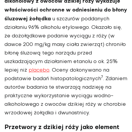
alkoholowy z owoców dzikiej róży wykazuje
właściwości ochronne w odniesieniu do błony
śluzowej żołądka
u szczurów poddanych
działaniu 96% alkoholu etylowego. Okazało się,
że dożołądkowe podanie wyciągu z róży (w
dawce 200 mg/kg masy ciała zwierząt) chroniło
błonę śluzową tego narządu przed
uszkadzającym działaniem etanolu o ok. 25%
lepiej niż
placebo
. Oceny dokonywano na
7
podstawie badań histopatologicznych
. Zdaniem
autorów badania te stwarzają nadzieję na
praktyczne wykorzystanie wyciągu wodno-
alkoholowego z owoców dzikiej róży w chorobie
wrzodowej żołądka i dwunastnicy.
Przetwory z dzikiej róży jako element