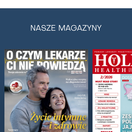
NASZE MAGAZYNY
Koniec z przepukliną - nowe metody
leczenia opracowane przez polskich
naukowców
Polacy rewolucjonizują leczenie tej przypadłości! Dwa
oddzielne zespoły opracowały dwie nowe
rozwiązania terapeutyczne. Dzięki temu dziś usuwa...