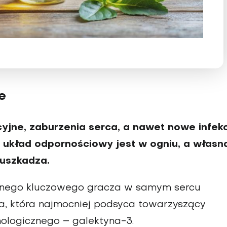
e
jne, zaburzenia serca, a nawet nowe infekc
– układ odpornościowy jest w ogniu, a własn
uszkadza.
ednego kluczowego gracza w samym sercu
a, która najmocniej podsyca towarzyszący
ologicznego – galektyna-3.