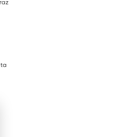
raz
ita