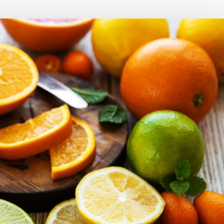
Choroby zakaźne i pasożytnicze
Nowotwory
Choroby zębów i dziąseł
ne
Odporność