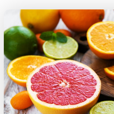
Choroby kobiece
Choroby laryngologicz