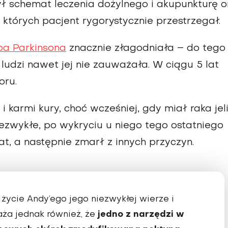
żył schemat leczenia dożylnego i akupunkturę o
 których pacjent rygorystycznie przestrzegał.
ba Parkinsona
znacznie złagodniała – do tego
ludzi nawet jej nie zauważała. W ciągu 5 lat
oru.
 karmi kury, choć wcześniej, gdy miał raka jel
ezwykłe, po wykryciu u niego tego ostatniego
t, a następnie zmarł z innych przyczyn.
 życie Andy’ego jego niezwykłej wierze i
jedno z narzędzi w
ża jednak również, że