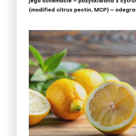
jego schemacie – pozyskiwana z cytr
(modified citrus pectin, MCP) – odegra