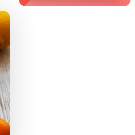
Zaburzenie mikrobioty jelitowej
Choroby od A do Z