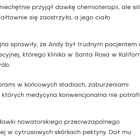
iechętnie przyjął dawkę chemioterapii, ale sil
łtownie się zaostrzyła, a jego ciało
na sprawiły, że Andy był trudnym pacjentem 
cyjnej, którego klinika w Santa Rosa w Kaliforn
rób.
rami w końcowych stadiach, zaburzeniami
, których medycyna konwencjonalna nie potrafi
 dawki nowatorskiego przeciwzapalnego
ej w cytrusowych skórkach pektyny. Dał mu