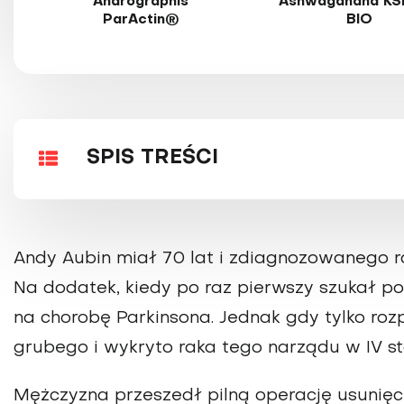
Andrographis
Ashwagandha KS
ParActin®
BIO
SPIS TREŚCI
Andy Aubin miał 70 lat i zdiagnozowanego ra
Na dodatek, kiedy po raz pierwszy szukał 
na chorobę Parkinsona. Jednak gdy tylko rozp
grubego i wykryto raka tego narządu w IV s
Mężczyzna przeszedł pilną operację usunięci