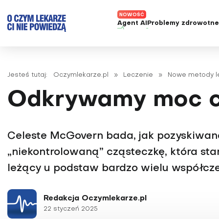
Agent AI
Problemy zdrowotn
ADHD
Diagnost
Alergie
Leczeni
Jesteś tutaj:
Oczymlekarze.pl
»
Leczenie
»
Nowe metody l
Astma
Nowe me
Odkrywamy moc c
Autyzm
Prawa p
Bezsenność
Borelioza
Celeste McGovern bada, jak pozyskiwana
Bóle głowy i migreny
„niekontrolowaną” cząsteczkę, która sta
Celiakia
leżący u podstaw bardzo wielu współcz
Choroba Alzheimera
Choroba Parkinsona
Redakcja Oczymlekarze.pl
22 styczeń 2025
Choroby jelit