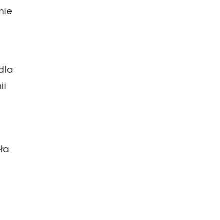
nie
dla
ii
ła