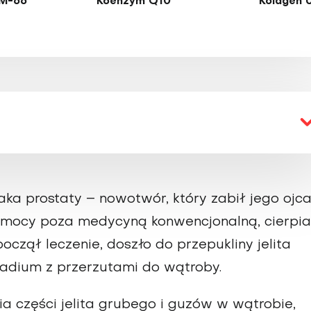
M-66
Koenzym Q10
Kolagen 
ka prostaty – nowotwór, który zabił jego ojca
pomocy poza medycyną konwencjonalną, cierpia
oczął leczenie, doszło do przepukliny jelita
tadium z przerzutami do wątroby.
a części jelita grubego i guzów w wątrobie,