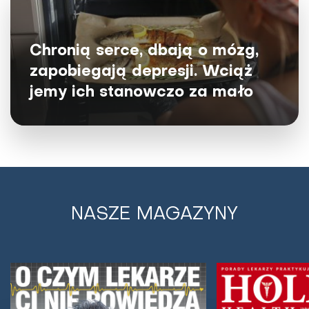
Kasza - najlepszy zamiennik ziemniaka.
Rodzaje kasz i ich właściwości
zdrowotne
Chronią serce, dbają o mózg,
zapobiegają depresji. Wciąż
Ziemniaki od wielu lat stanowią podstawę tradycyjnej
jemy ich stanowczo za mało
kuchni i trudno się temu dziwić. Są łatwo dostępne,
sycące i dobrze komponują się z wieloma...
NASZE MAGAZYNY